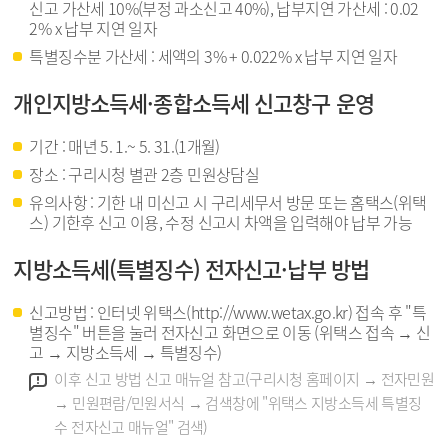
신고 가산세 10%(부정 과소신고 40%), 납부지연 가산세 : 0.02
2% x 납부 지연 일자
특별징수분 가산세 : 세액의 3% + 0.022% x 납부 지연 일자
개인지방소득세·종합소득세 신고창구 운영
기간 : 매년 5. 1.~ 5. 31.(1개월)
장소 : 구리시청 별관 2층 민원상담실
유의사항 : 기한 내 미신고 시 구리세무서 방문 또는 홈택스(위택
스) 기한후 신고 이용, 수정 신고시 차액을 입력해야 납부 가능
지방소득세(특별징수) 전자신고·납부 방법
신고방법 : 인터넷 위택스(http://www.wetax.go.kr) 접속 후 "특
별징수" 버튼을 눌러 전자신고 화면으로 이동 (위택스 접속 → 신
고 → 지방소득세 → 특별징수)
강조
이후 신고 방법 신고 매뉴얼 참고(구리시청 홈페이지 → 전자민원
→ 민원편람/민원서식 → 검색창에 "위택스 지방소득세 특별징
수 전자신고 매뉴얼" 검색)