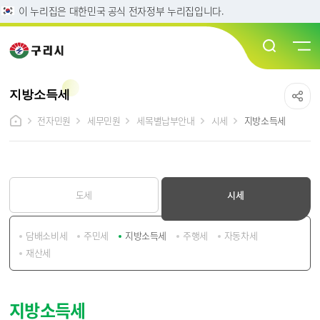
이 누리집은 대한민국 공식 전자정부 누리집입니다.
지방소득세
전자민원
세무민원
세목별납부안내
시세
지방소득세
도세
시세
담배소비세
주민세
지방소득세
주행세
자동차세
재산세
지방소득세