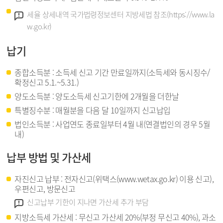
강조
세율 상세내역 국가법령정보센터 지방세법 참조(https://www.la
w.go.kr)
납기
종합소득분 : 소득세 신고 기간 만료일까지(소득세와 동시징수/
확정신고 5.1.~5.31.)
양도소득분 : 양도소득세 신고기한에 2개월을 더한날
특별징수분 : 매월분을 다음 달 10일까지 신고납입
법인소득분 : 사업연도 종료일부터 4월 내(연결법인의 경우 5월
내)
납부 방법 및 가산세
자진신고 납부 : 전자신고(위택스(www.wetax.go.kr) 이용 신고),
우편신고, 방문신고
강조
신고납부 기한이 지나면 가산세 추가 부담
지방소득세 가산세 : 무신고 가산세 20%(부정 무신고 40%), 과소