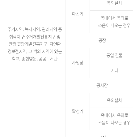
옥외설치
확성기
옥내에서 옥외로
소음이 나오는 경우
주거지역, 녹지지역, 관리지역 중
취락지구·주거개발진흥지구 및
공장
관광·휴양개발진흥지구, 자연환
경보전지역, 그 밖의 지역에 있는
동일 건물
학교, 종합병원, 공공도서관
사업장
기타
공사장
옥외설치
확성기
옥내에서 옥외로
소음이 나오는 경우