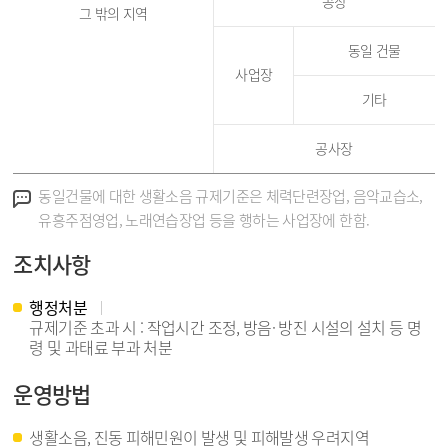
공장
그 밖의 지역
동일 건물
사업장
기타
공사장
안내
동일건물에 대한 생활소음 규제기준은 체력단련장업, 음악교습소,
유흥주점영업, 노래연습장업 등을 행하는 사업장에 한함.
조치사항
행정처분
규제기준 초과 시 : 작업시간 조정, 방음· 방진 시설의 설치 등 명
령 및 과태료 부과 처분
운영방법
생활소음, 진동 피해민원이 발생 및 피해발생 우려지역