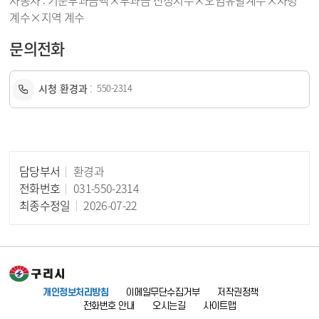
자동차 : 기준부과금액×부과금 산정지수×오염유발계수×차령
계수×지역 계수
문의전화
시청 환경과
550-2314
담당부서
환경과
담당자 정보
전화번호
031-550-2314
최종수정일
2026-07-22
개인정보처리방침
이메일무단수집거부
저작권정책
전화번호 안내
오시는길
사이트맵