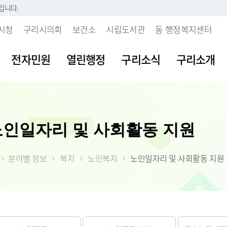
입니다.
시청
구리시의회
보건소
시립도서관
동 행정복지센터
전자민원
열린행정
구리소식
구리소개
시판
내
 개인정보처리방침
보육시설이용불편신고센터
지방세란?
발주계획현황
조직도
여권발급안내
공공데이터 개
주요업무계획
노인일자리 및 사회활동 지원
부패행위신고
소리
 인감등록
보처리기기 운영관
불량식품신고센터
세목별납부안내
입찰정보
직원안내
여권신규발급
공공데이터 개
월간업무계획
갑질피해신고
시다
 사실 확인제
장
청소년유해업소신고센터
내가 낸 세금 알아보기
계약정보
부서별 팩스번호
여권재발급신
공공데이터 수
정책실명제
 처리업무 위탁현
분야별 정보
복지
노인복지
노인일자리 및 사회활동 지원
불친절 민원신
등록(호적)민원
물
부동산중개업소위법행위신
월별납부시기
대금지급
시청사안내
여권발급수수
공공데이터 제
시정성과평가
입찰공고
고
청탁금지법 위
원발급기안내
자료실
알아둡시다
입찰공지사항
찾아오시는 길
시정백서
사업발주계획
 목적 외 이용 및
부동산불법거래신고센터
공익신고센터
원실 안내
가
더 낸 세금 찾아가세요
구리시 주요수
제공 현황
예산낭비신고
간 민원실
자산
모바일 납세서비스 신청
2026년 달라지
안전신문고
도
률상담소 운영
체
건축물 및 기타물건 시가표
부동산 불법행위 통합 신
준액 결정고시
약자 배려 창구 운영
 도로명주소
고