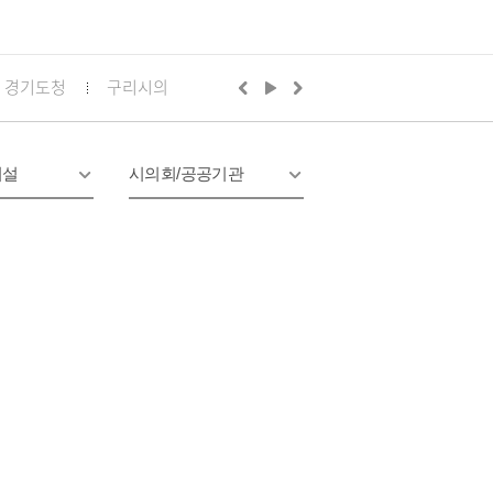
경기도청
구리시의회
경기도의회 구리상담소
구리문화
시설
시의회/공공기관