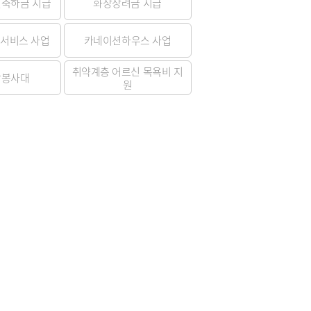
일축하금 지급
화장장려금 지급
청
 종합정보
·하수도)
구리시 공무원 행동강령
자동차 의무보험
공개감사 및 결과공지
영업용 화물자동차 유가보
서비스 사업
카네이션하우스 사업
조금
기관
이해충돌방지법 자료실
구리시 관내 자동차 검사소
 결산정보
처리결과 공개
취약계층 어르신 목욕비 지
찰봉사대
자동차관리사업 등록 안내
시민과 함께하는 청렴실천
원
협약
과태료 체납처분 안내
번호판 영치 안내
제도 안내
신청 목록
위원회 명단
위원회 회의록