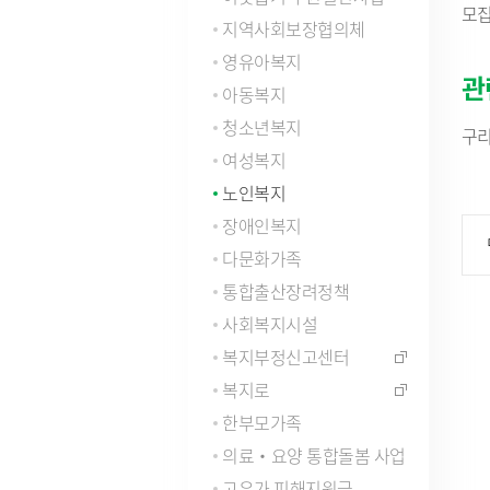
모집
자주묻는질문(FAQ)
인사통계
적극행
지역사회보장협의체
사업체조사
영유아복지
사회조사
관
아동복지
기초생활보장수급자현황
청소년복지
노인등록통계
구리
통계연보
여성복지
경기통계
노인복지
국가통계
장애인복지
통계 지리정보 서비스
다문화가족
통합출산장려정책
사회복지시설
복지부정신고센터
복지로
한부모가족
의료‧요양 통합돌봄 사업
고유가 피해지원금