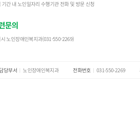
 기간 내 노인일자리 수행기관 전화 및 방문 신청
정 시민추천
지방기업 규제애로 신고센
터
국무조정실 규제신문고
련문의
시 노인장애인복지과(031-550-2269)
담당부서
노인장애인복지과
전화번호
031-550-2269