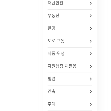
재난안전
부동산
환경
도로·교통
식품·위생
자원행정·재활용
청년
건축
주택