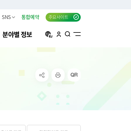
SNS
통합예약
주요사이트
분야별 정보
방
구리 생생뉴스 신청
자동차등록
행정서비스헌장(전문)
태극기 자료실
신청
방목록
한강시민공원 차량등록(구
자동차검사
행정서비스헌장 이행표준
공지사항
리시민)
청
요조사
자동차 검사지연 과태료
클라우드 팩스 서비스 이용
고
료
공신청
결과
자동차 검사지연 과태료 이
신청
의제기
반신고
주정차위반 사전알림
화물자동차 등록
상실적
모바일 납세서비스 신청
화물자동차 관련 자주 묻는
는 시책 및 제
청년내일센터 창업정보제
질문
공 신청
무단방치차량 신고
CCTV통합관제센터 견학 신
방치차량 강제처리