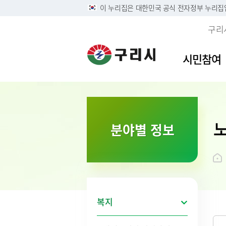
이 누리집은 대한민국 공식 전자정부 누리집
구리
시민참여
이용안내
민원접수
사전정보공표목록
역사속의 구리시
자유게
민원안
구리시
소개
분야별 정보
정부24
구리시 정보목록공개 및 온
디지털구리문화대전
시민의 
주민 및
영상정
시 연혁
라인 행정기록물 전시
리방침
구술 및 전화민원 안내
칭찬합
본인서명
시민헌
행정정보공개
개인정보
온라인 화상채팅 민원안
가족관계
시 상징
황
내(국민콜110)
조직운영 6대지표 공개
무인민
상징물
개인정보
종합민
구리시
제3자 
화요 야
브랜드 
복지
무료 법
전용서
사회적 
구리시