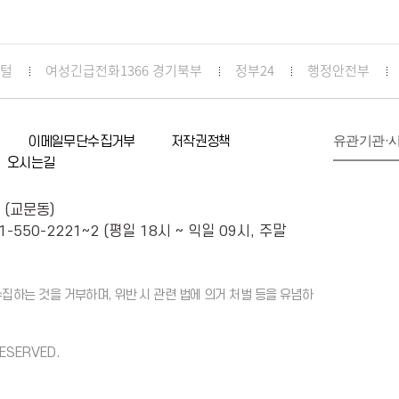
포털
여성긴급전화1366 경기북부
정부24
행정안전부
유관기관·
이메일무단수집거부
저작권정책
오시는길
 (교문동)
1-550-2221~2 (평일 18시 ~ 익일 09시, 주말
하는 것을 거부하며, 위반 시 관련 법에 의거 처벌 등을 유념하
RESERVED.