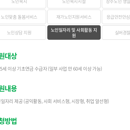
노인복지
납세자보호관
노인복지시설
장수노인 생
코로나19 대응
목록
알림마당
지방직영기업(상
모기서식지 신고센터
선정대리인
목록
자료실
지방공사
지방보조금 부정수급 신고
마을세무사
노인맞춤 돌봄서비스
재가노인지원서비스
응급안전안심
센터
방재정계획 현황
제안사업신청
지방출자·출연
지방세외수입
정공시 현황
산하지방공기업
납부방법 안내
노인일자리 및 사회활동 지
노인상담 지원
실버경
용계획 현황
원
고액·상습체납자 명단 공개
보공개
지방세 제증명 발급 안내
정투자심사 현황
위원회 인력풀 
원대상
비 공개 현황
위원회 인력풀 
 결과 공개
65세 이상 기초연금 수급자 (일부 사업 만 60세 이상 가능)
업 경영공시(상·하
현황
신공사 사용전검사
금 중요재산 공시
신공사 감리원배치
원내용
내
설비 유지보수·관
일자리 제공 (공익활동, 사회 서비스형, 시장형, 취업 알선형)
·소극행정 정의
규제개혁이란
청방법
 사례 목록
규제개혁 자료실
 우수 공무원
규제입증요청