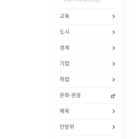
교육
도시
경제
기업
취업
문화·관광
체육
민방위