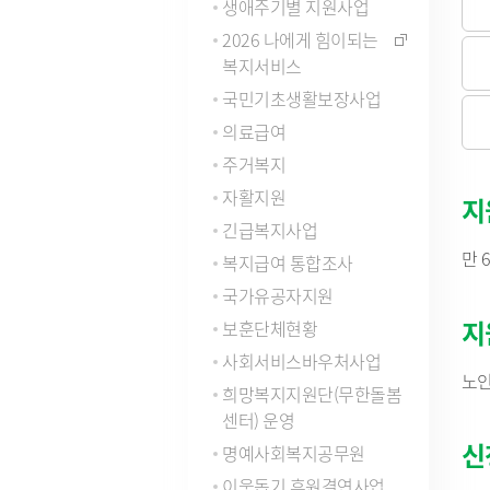
생애주기별 지원사업
법령/자치법규
예산서 
2026 나에게 힘이되는
관련사이트
결산서 
복지서비스
중기지
국내
국민기초생활보장사업
지방재
연도별 사업추진현황
국외
기금운
의료급여
재정정
주거복지
지방재
자활지원
지
업무추진
긴급복지사업
용역과제
만 
지방공기
복지급여 통합조사
수도) 
개인하수처리시설(정화조)
정보통
국가유공자지원
지방보조
대형폐기물인터넷접수
정보통
현황
지
보훈단체현황
신고안
정보통신
사회서비스바우처사업
리 업무
노인
희망복지지원단(무한돌봄
센터) 운영
인구현황
적극행정
신
명예사회복지공무원
자동차등록현황
적극행정
이웃돕기 후원결연사업
세무상담실
면적·행정구역현황
적극행정