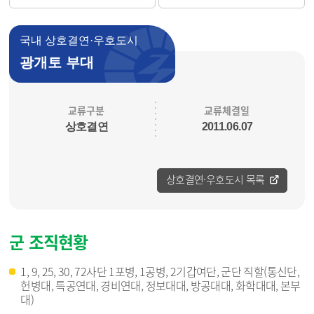
국내 상호결연·우호도시
광개토 부대
교류구분
교류체결일
상호결연
2011.06.07
상호결연·우호도시 목록
군 조직현황
1, 9, 25, 30, 72사단 1포병, 1공병, 2기갑여단, 군단 직할(통신단,
헌병대, 특공연대, 경비연대, 정보대대, 방공대대, 화학대대, 본부
대)