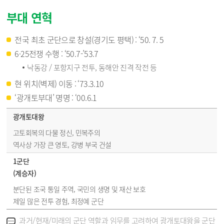
부대 연혁
전국 최초 군단으로 창설(경기도 평택) : ‘50. 7. 5
6·25전쟁 수행 : ‘50.7-’53.7
낙동강 / 포항지구 전투, 동해안 진격 작전 등
현 위치(벽제) 이동 : ‘73.3.10
‘광개토부대’ 명명 : ‘00.6.1
광개토대왕과 1군단(계승자) 설명
광개토대왕
고토회복의 다물 정신, 민복주의
역사상 가장 큰 영토, 강병 부국 건설
1군단
(계승자)
분단된 조국 통일 주역, 국민의 생명 및 재산 보호
제일 많은 전투 경험, 최정예 군단
알림
과거/현재/미래의 군단 역할과 임무를 고려하여 광개토대왕을 군단