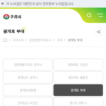
이 누리집은 대한민국 공식 전자정부 누리집입니다.
광개토 부대
구리소개
상호결연·우호도시
국내
광개토 부대
강원특별자치도 삼척시
충청북도 단양군
충청남도 공주시
경상북도 울릉군
광개토대왕함
광개토 부대
전라남도 무안군
경기도 양주시