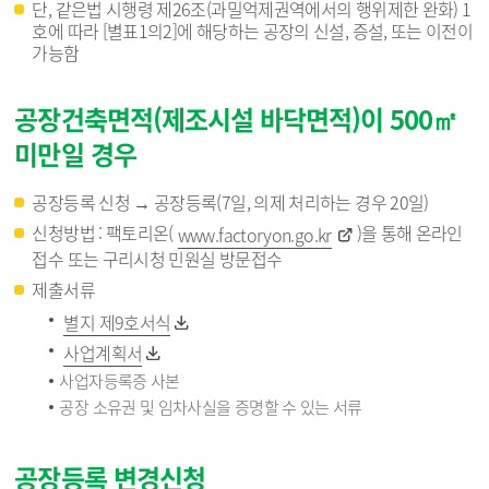
단, 같은법 시행령 제26조(과밀억제권역에서의 행위제한 완화) 1
호에 따라 [별표1의2]에 해당하는 공장의 신설, 증설, 또는 이전이
가능함
공장건축면적(제조시설 바닥면적)이 500㎡
미만일 경우
공장등록 신청 → 공장등록(7일, 의제 처리하는 경우 20일)
신청방법 : 팩토리온(
)을 통해 온라인
www.factoryon.go.kr
접수 또는 구리시청 민원실 방문접수
제출서류
별지 제9호서식
사업계획서
사업자등록증 사본
공장 소유권 및 임차사실을 증명할 수 있는 서류
공장등록 변경신청