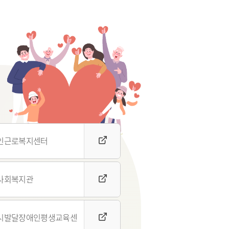
청
 종합정보
·하수도)
구리시 공무원 행동강령
자동차 의무보험
공개감사 및 결과공지
영업용 화물자동차 유가보
조금
기관
이해충돌방지법 자료실
구리시 관내 자동차 검사소
 결산정보
처리결과 공개
자동차관리사업 등록 안내
시민과 함께하는 청렴실천
협약
과태료 체납처분 안내
번호판 영치 안내
제도 안내
신청 목록
인근로복지센터
사회복지관
위원회 명단
위원회 회의록
시발달장애인평생교육센