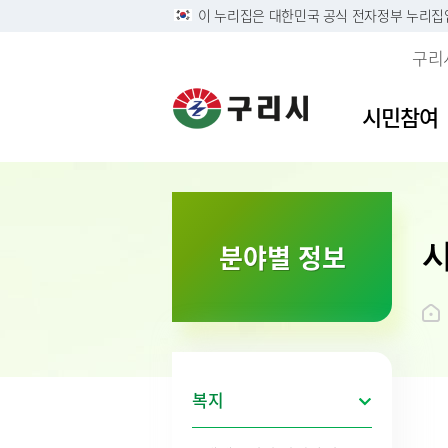
이 누리집은 대한민국 공식 전자정부 누리집
구리
시민참여
이용안내
민원접수
사전정보공표목록
역사속의 구리시
자유게
민원안
구리시
소개
분야별 정보
정부24
구리시 정보목록공개 및 온
디지털구리문화대전
시민의 
주민 및
영상정
시 연혁
라인 행정기록물 전시
리방침
구술 및 전화민원 안내
칭찬합
본인서명
시민헌
행정정보공개
개인정보
온라인 화상채팅 민원안
가족관계
시 상징
황
내(국민콜110)
조직운영 6대지표 공개
무인민
상징물
개인정보
종합민
구리시
제3자 
화요 야
브랜드 
복지
무료 법
전용서
사회적 
구리시