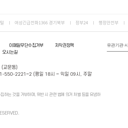
포털
여성긴급전화1366 경기북부
정부24
행정안전부
유관기관·
이메일무단수집거부
저작권정책
오시는길
 (교문동)
1-550-2221~2 (평일 18시 ~ 익일 09시, 주말
하는 것을 거부하며, 위반 시 관련 법에 의거 처벌 등을 유념하
RESERVED.