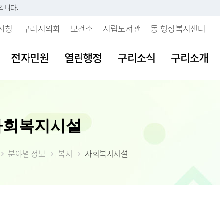
입니다.
시청
구리시의회
보건소
시립도서관
동 행정복지센터
전자민원
열린행정
구리소식
구리소개
시판
내
 개인정보처리방침
보육시설이용불편신고센터
지방세란?
발주계획현황
조직도
여권발급안내
공공데이터 개
주요업무계획
사회복지시설
부패행위신고
소리
 인감등록
보처리기기 운영관
불량식품신고센터
세목별납부안내
입찰정보
직원안내
여권신규발급
공공데이터 개
월간업무계획
갑질피해신고
시다
 사실 확인제
장
청소년유해업소신고센터
내가 낸 세금 알아보기
계약정보
부서별 팩스번호
여권재발급신
공공데이터 수
정책실명제
 처리업무 위탁현
분야별 정보
복지
사회복지시설
불친절 민원신
등록(호적)민원
물
부동산중개업소위법행위신
월별납부시기
대금지급
시청사안내
여권발급수수
공공데이터 제
시정성과평가
입찰공고
고
청탁금지법 위
원발급기안내
자료실
알아둡시다
입찰공지사항
찾아오시는 길
시정백서
사업발주계획
 목적 외 이용 및
부동산불법거래신고센터
공익신고센터
원실 안내
가
더 낸 세금 찾아가세요
구리시 주요수
제공 현황
예산낭비신고
간 민원실
자산
모바일 납세서비스 신청
2026년 달라지
안전신문고
도
률상담소 운영
체
건축물 및 기타물건 시가표
부동산 불법행위 통합 신
준액 결정고시
약자 배려 창구 운영
 도로명주소
고