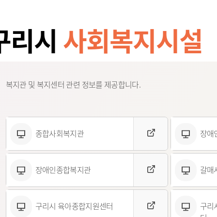
납세자보호관
코로나19 대응
목록
알림마당
지방직영기업(상
모기서식지 신고센터
선정대리인
목록
자료실
지방공사
지방보조금 부정수급 신고
마을세무사
구리시
사회복지시설
센터
방재정계획 현황
제안사업신청
지방출자·출연
지방세외수입
정공시 현황
산하지방공기업
납부방법 안내
용계획 현황
고액·상습체납자 명단 공개
보공개
지방세 제증명 발급 안내
정투자심사 현황
위원회 인력풀 
복지관 및 복지센터 관련 정보를 제공합니다.
비 공개 현황
위원회 인력풀 
 결과 공개
업 경영공시(상·하
현황
신공사 사용전검사
종합사회복지관
장애
금 중요재산 공시
신공사 감리원배치
내
설비 유지보수·관
장애인종합복지관
갈매
·소극행정 정의
규제개혁이란
 사례 목록
규제개혁 자료실
구리시 육아종합지원센터
구리
 우수 공무원
규제입증요청