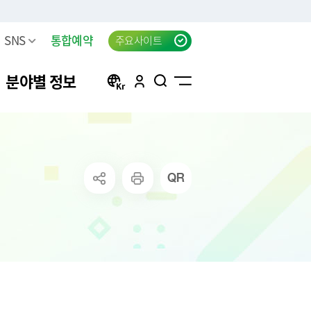
SNS
통합예약
주요사이트
분야별 정보
방
구리 생생뉴스 신청
자동차등록
행정서비스헌장(전문)
태극기 자료실
신청
방목록
한강시민공원 차량등록(구
자동차검사
행정서비스헌장 이행표준
공지사항
리시민)
청
요조사
자동차 검사지연 과태료
클라우드 팩스 서비스 이용
고
료
공신청
결과
자동차 검사지연 과태료 이
신청
의제기
반신고
주정차위반 사전알림
화물자동차 등록
상실적
모바일 납세서비스 신청
화물자동차 관련 자주 묻는
는 시책 및 제
청년내일센터 창업정보제
질문
공 신청
무단방치차량 신고
CCTV통합관제센터 견학 신
방치차량 강제처리