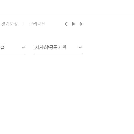
경기도청
구리시의회
경기도의회 구리상담소
구리문화
시설
시의회/공공기관