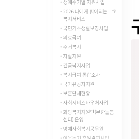
생애주기별 지원사업
법령/자치법규
예산서 
2026 나에게 힘이되는
관련사이트
결산서 
복지서비스
중기지
국내
국민기초생활보장사업
지방재
연도별 사업추진현황
국외
기금운
의료급여
재정정
주거복지
지방재
자활지원
업무추진
긴급복지사업
용역과제
지방공기
복지급여 통합조사
수도) 
개인하수처리시설(정화조)
정보통
국가유공자지원
지방보조
대형폐기물인터넷접수
정보통
현황
보훈단체현황
신고안
정보통신
사회서비스바우처사업
리 업무
희망복지지원단(무한돌봄
센터) 운영
인구현황
적극행정
명예사회복지공무원
자동차등록현황
적극행정
이웃돕기 후원결연사업
세무상담실
면적·행정구역현황
적극행정