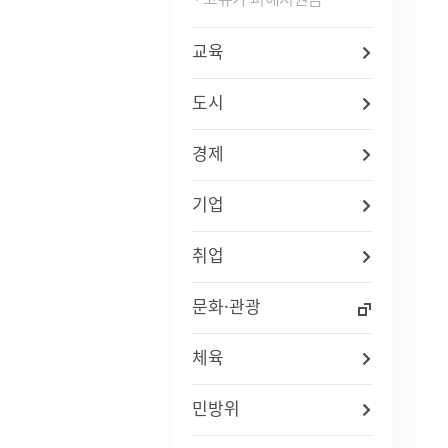
교육
도시
경제
기업
취업
문화·관광
체육
민방위