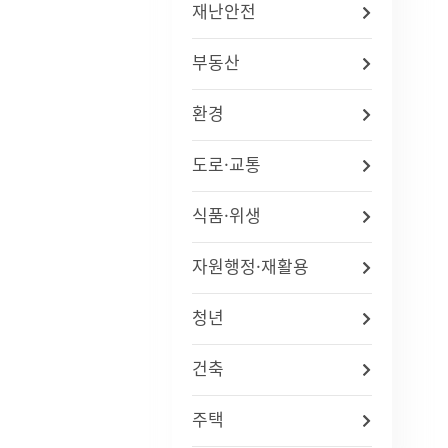
재난안전
부동산
환경
도로·교통
식품·위생
자원행정·재활용
청년
건축
주택