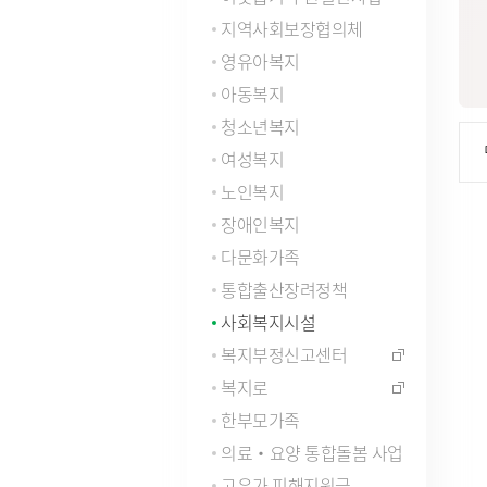
자주묻는질문(FAQ)
인사통계
적극행
지역사회보장협의체
사업체조사
영유아복지
사회조사
아동복지
기초생활보장수급자현황
청소년복지
노인등록통계
통계연보
여성복지
경기통계
노인복지
국가통계
장애인복지
통계 지리정보 서비스
다문화가족
통합출산장려정책
사회복지시설
복지부정신고센터
복지로
한부모가족
의료‧요양 통합돌봄 사업
고유가 피해지원금