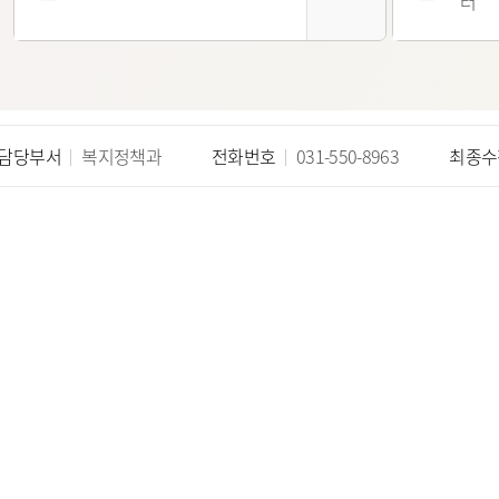
터
정 시민추천
지방기업 규제애로 신고센
터
국무조정실 규제신문고
담당부서
복지정책과
전화번호
031-550-8963
최종수