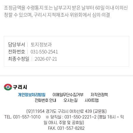
조정금액을 수령통지 또는 납부고지 받은 날부터 60일 이내 이의신
청할 수 있으며, 구리시 지적재조사 위원회에서 심의·의결
담당부서
토지정보과
담당자 정보
전화번호
031-550-2541
최종수정일
2026-07-21
개인정보처리방침
이메일무단수집거부
저작권정책
전화번호 안내
오시는길
사이트맵
(우)11954 경기도 구리시 아차산로 439 (교문동)
TEL. 031-557-1010 ※ 당직실 : 031-550-2221~2 (평일 18시 ~ 익
일 09시, 주말 및 공휴일)
FAX. 031-557-8282