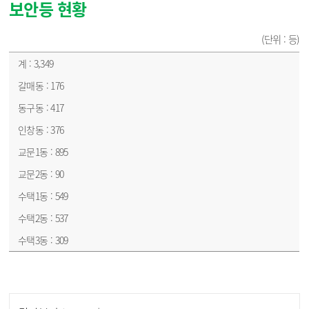
보안등 현황
(단위 : 등)
보안등 현황 - 갈매동, 동구동, 인창동, 교문1동, 교문2동, 수택1동 수택2동, 수택3동
3,349
176
417
376
895
90
549
537
309