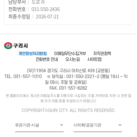
담당부서
도로과
담당자 정보
전화번호
031-550-2436
최종수정일
2026-07-21
개인정보처리방침
이메일무단수집거부
저작권정책
전화번호 안내
오시는길
사이트맵
(우)11954 경기도 구리시 아차산로 439 (교문동)
TEL. 031-557-1010 ※ 당직실 : 031-550-2221~2 (평일 18시 ~ 익
일 09시, 주말 및 공휴일)
FAX. 031-557-8282
본 홈페이지에서 게시된 이메일주소를 자동으로 수집하는 것을 거부하며, 위반 시 관련 법
에 의거 처벌 등을 유념하시기 바랍니다.
COPYRIGHT©GURI CITY. ALL RIGHTS RESERVED.
유관기관·시설
시의회/공공기관