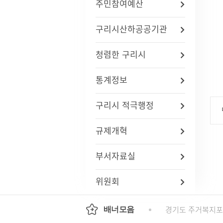
주민참여예산
자주묻는질문(FAQ)
인사통계
적극행
사업체조사
구리시산하공공기관
사회조사
기초생활보장수급자현황
청렴한 구리시
노인등록통계
통계연보
통계정보
경기통계
국가통계
구리시 적극행정
통계 지리정보 서비스
규제개혁
부서자료실
위원회
기도평생교육진흥원
국가인권위원회 인권e
경기도 주거복지
배너모음