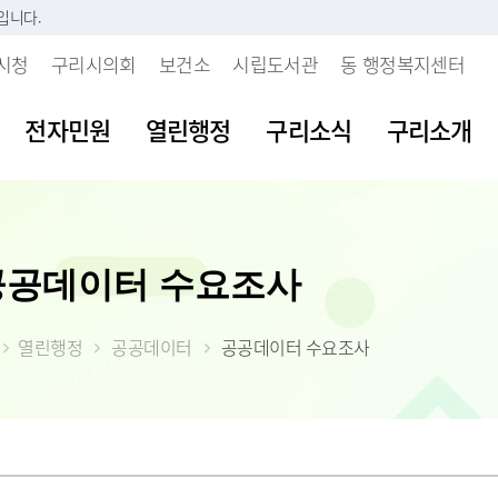
입니다.
시청
구리시의회
보건소
시립도서관
동 행정복지센터
전자민원
열린행정
구리소식
구리소개
시판
내
 개인정보처리방침
보육시설이용불편신고센터
지방세란?
발주계획현황
조직도
여권발급안내
공공데이터 개
주요업무계획
공공데이터 수요조사
부패행위신고
소리
 인감등록
보처리기기 운영관
불량식품신고센터
세목별납부안내
입찰정보
직원안내
여권신규발급
공공데이터 개
월간업무계획
갑질피해신고
시다
 사실 확인제
장
청소년유해업소신고센터
내가 낸 세금 알아보기
계약정보
부서별 팩스번호
여권재발급신
공공데이터 수
정책실명제
 처리업무 위탁현
열린행정
공공데이터
공공데이터 수요조사
불친절 민원신
등록(호적)민원
물
부동산중개업소위법행위신
월별납부시기
대금지급
시청사안내
여권발급수수
공공데이터 제
시정성과평가
입찰공고
고
청탁금지법 위
원발급기안내
자료실
알아둡시다
입찰공지사항
찾아오시는 길
시정백서
사업발주계획
 목적 외 이용 및
부동산불법거래신고센터
공익신고센터
원실 안내
가
더 낸 세금 찾아가세요
구리시 주요수
제공 현황
예산낭비신고
간 민원실
자산
모바일 납세서비스 신청
2026년 달라지
안전신문고
도
률상담소 운영
체
건축물 및 기타물건 시가표
부동산 불법행위 통합 신
준액 결정고시
약자 배려 창구 운영
 도로명주소
고