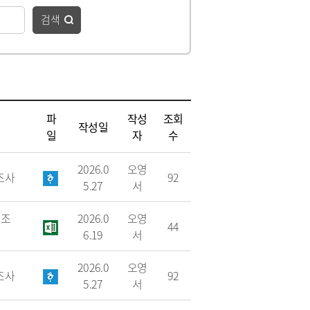
청
 종합정보
·하수도)
구리시 공무원 행동강령
자동차 의무보험
검색
공개감사 및 결과공지
영업용 화물자동차 유가보
조금
기관
이해충돌방지법 자료실
구리시 관내 자동차 검사소
 결산정보
처리결과 공개
자동차관리사업 등록 안내
시민과 함께하는 청렴실천
협약
과태료 체납처분 안내
번호판 영치 안내
제도 안내
파
작성
조회
작성일
신청 목록
일
자
수
2026.0
오영
요조사
92
5.27
서
원조
2026.0
오영
44
6.19
서
2026.0
오영
요조사
92
위원회 명단
5.27
서
위원회 회의록