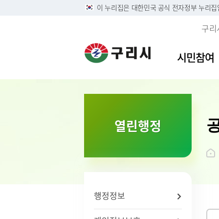
이 누리집은 대한민국 공식 전자정부 누리집
구리
시민참여
이용안내
민원접수
사전정보공표목록
역사속의 구리시
자유게
민원안
구리시
소개
열린행정
정부24
구리시 정보목록공개 및 온
디지털구리문화대전
시민의 
주민 및
영상정
시 연혁
라인 행정기록물 전시
리방침
구술 및 전화민원 안내
칭찬합
본인서명
시민헌
행정정보공개
개인정보
온라인 화상채팅 민원안
가족관계
시 상징
황
내(국민콜110)
조직운영 6대지표 공개
무인민
상징물
개인정보
종합민
구리시
제3자 
화요 야
브랜드 
행정정보
무료 법
전용서
사회적 
구리시