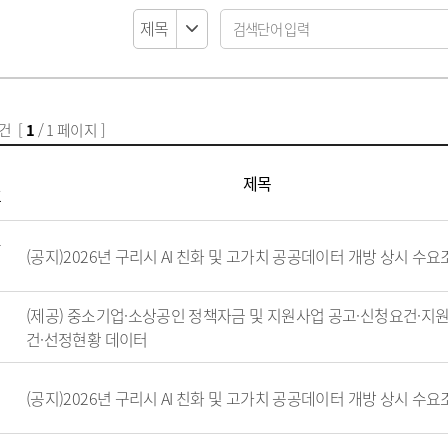
납세자보호관
코로나19 대응
목록
알림마당
지방직영기업(상
모기서식지 신고센터
선정대리인
목록
자료실
지방공사
지방보조금 부정수급 신고
마을세무사
센터
방재정계획 현황
제안사업신청
지방출자·출연
지방세외수입
정공시 현황
산하지방공기업
납부방법 안내
용계획 현황
고액·상습체납자 명단 공개
건 [
1
/ 1 페이지 ]
보공개
지방세 제증명 발급 안내
정투자심사 현황
위원회 인력풀 
번
제목
비 공개 현황
위원회 인력풀 
호
 결과 공개
업 경영공시(상·하
공
현황
(공지)2026년 구리시 AI 친화 및 고가치 공공데이터 개방 상시 수
신공사 사용전검사
지
금 중요재산 공시
신공사 감리원배치
내
(제공) 중소기업·소상공인 정책자금 및 지원사업 공고·신청요건·지
설비 유지보수·관
건·선정현황 데이터
(공지)2026년 구리시 AI 친화 및 고가치 공공데이터 개방 상시 수
·소극행정 정의
규제개혁이란
 사례 목록
규제개혁 자료실
 우수 공무원
규제입증요청