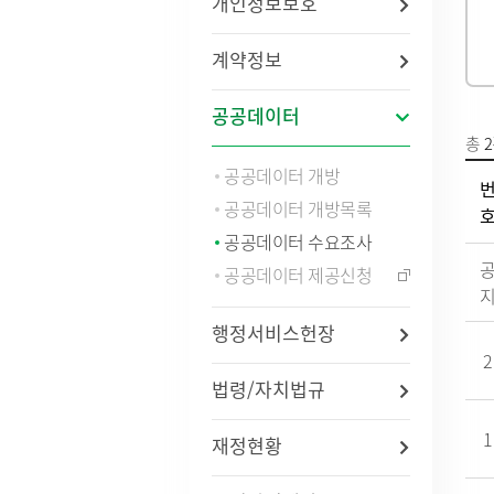
개인정보보호
법령/자치법규
예산서 
관련사이트
결산서 
계약정보
중기지
국내
지방재
공공데이터
연도별 사업추진현황
국외
기금운
총
2
재정정
공공데이터 개방
지방재
공공데이터 개방목록
업무추진
용역과제
공공데이터 수요조사
지방공기
공공데이터 제공신청
수도) 
개인하수처리시설(정화조)
정보통
지방보조
대형폐기물인터넷접수
정보통
현황
행정서비스헌장
신고안
2
정보통신
리 업무
법령/자치법규
1
인구현황
적극행정
재정현황
자동차등록현황
적극행정
세무상담실
면적·행정구역현황
적극행정