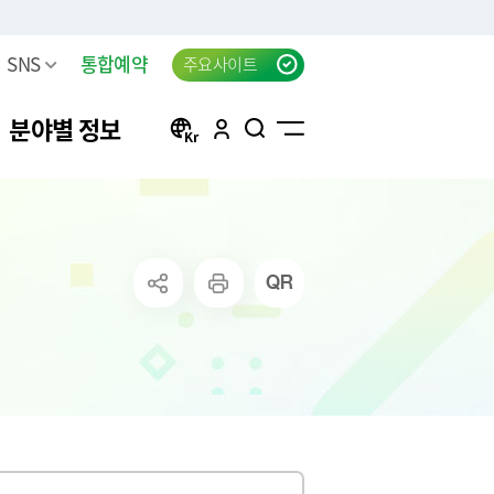
SNS
통합예약
주요사이트
분야별 정보
방
구리 생생뉴스 신청
자동차등록
행정서비스헌장(전문)
태극기 자료실
신청
방목록
한강시민공원 차량등록(구
자동차검사
행정서비스헌장 이행표준
공지사항
리시민)
청
요조사
자동차 검사지연 과태료
클라우드 팩스 서비스 이용
고
료
공신청
결과
자동차 검사지연 과태료 이
신청
의제기
반신고
주정차위반 사전알림
화물자동차 등록
상실적
모바일 납세서비스 신청
화물자동차 관련 자주 묻는
는 시책 및 제
청년내일센터 창업정보제
질문
공 신청
무단방치차량 신고
CCTV통합관제센터 견학 신
방치차량 강제처리