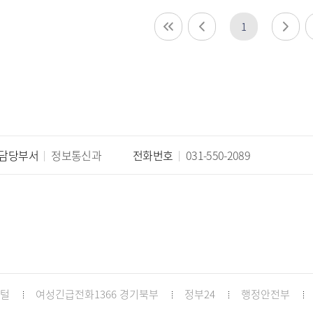
정 시민추천
지방기업 규제애로 신고센
1
터
국무조정실 규제신문고
담당부서
정보통신과
전화번호
031-550-2089
포털
여성긴급전화1366 경기북부
정부24
행정안전부