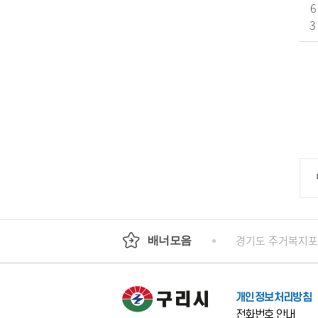
6
3
기도평생교육진흥원
국가인권위원회 인권e
경기도 주거복지
배너모음
개인정보처리방침
전화번호 안내