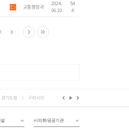
2024.
54
교통행정과
06.10
4
7
8
경기도청
구리시의회
경기도의회 구리상담소
구리문화
시설
시의회/공공기관