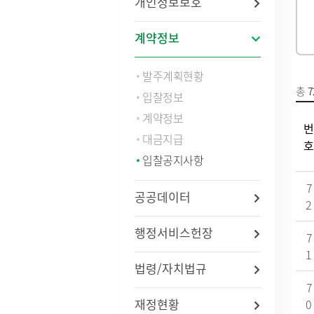
개인정보보호
법령/자치법규
예산서 
관련사이트
결산서 
계약정보
중기지
국내
지방재
발주계획현황
연도별 사업추진현황
국외
기금운
총
7
입찰정보
재정정
지방재
계약정보
번
업무추진
대금지급
호
용역과제
입찰공지사항
지방공기
수도) 
개인하수처리시설(정화조)
정보통
7
공공데이터
지방보조
대형폐기물인터넷접수
정보통
2
현황
신고안
정보통신
행정서비스헌장
7
리 업무
1
법령/자치법규
인구현황
적극행정
7
자동차등록현황
적극행정
재정현황
0
세무상담실
면적·행정구역현황
적극행정