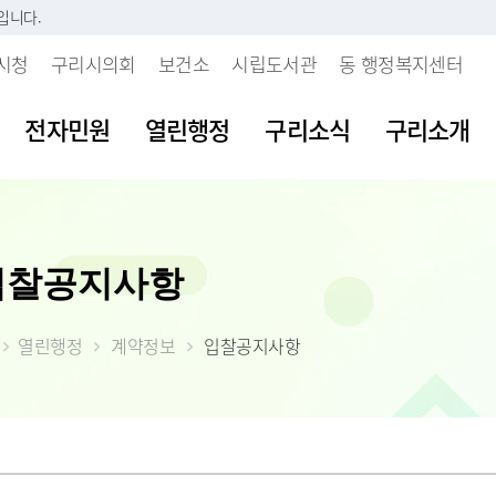
입니다.
시청
구리시의회
보건소
시립도서관
동 행정복지센터
전자민원
열린행정
구리소식
구리소개
시판
내
 개인정보처리방침
보육시설이용불편신고센터
지방세란?
발주계획현황
조직도
여권발급안내
공공데이터 개
주요업무계획
입찰공지사항
부패행위신고
소리
 인감등록
보처리기기 운영관
불량식품신고센터
세목별납부안내
입찰정보
직원안내
여권신규발급
공공데이터 개
월간업무계획
갑질피해신고
시다
 사실 확인제
장
청소년유해업소신고센터
내가 낸 세금 알아보기
계약정보
부서별 팩스번호
여권재발급신
공공데이터 수
정책실명제
 처리업무 위탁현
열린행정
계약정보
입찰공지사항
불친절 민원신
등록(호적)민원
물
부동산중개업소위법행위신
월별납부시기
대금지급
시청사안내
여권발급수수
공공데이터 제
시정성과평가
입찰공고
고
청탁금지법 위
원발급기안내
자료실
알아둡시다
입찰공지사항
찾아오시는 길
시정백서
사업발주계획
 목적 외 이용 및
부동산불법거래신고센터
공익신고센터
원실 안내
가
더 낸 세금 찾아가세요
구리시 주요수
제공 현황
예산낭비신고
간 민원실
자산
모바일 납세서비스 신청
2026년 달라지
안전신문고
도
률상담소 운영
체
건축물 및 기타물건 시가표
부동산 불법행위 통합 신
준액 결정고시
약자 배려 창구 운영
 도로명주소
고