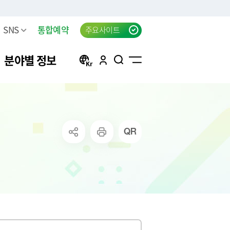
SNS
통합예약
주요사이트
분야별 정보
방
구리 생생뉴스 신청
자동차등록
행정서비스헌장(전문)
태극기 자료실
신청
방목록
한강시민공원 차량등록(구
자동차검사
행정서비스헌장 이행표준
공지사항
리시민)
청
요조사
자동차 검사지연 과태료
클라우드 팩스 서비스 이용
고
료
공신청
결과
자동차 검사지연 과태료 이
신청
의제기
반신고
주정차위반 사전알림
화물자동차 등록
상실적
모바일 납세서비스 신청
화물자동차 관련 자주 묻는
는 시책 및 제
청년내일센터 창업정보제
질문
공 신청
무단방치차량 신고
CCTV통합관제센터 견학 신
방치차량 강제처리