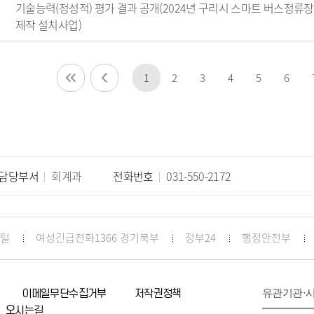
기술능력(정성적) 평가 결과 공개(2024년 구리시 스마트 버스정류장
제작 설치사업)
1
2
3
4
5
6
담당부서
회계과
전화번호
031-550-2172
포털
여성긴급전화1366 경기북부
정부24
행정안전부
유관기관·
이메일무단수집거부
저작권정책
오시는길