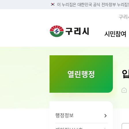
이 누리집은 대한민국 공식 전자정부 누리집
구리
시민참여
이용안내
민원접수
사전정보공표목록
역사속의 구리시
자유게
민원안
구리시
소개
열린행정
정부24
구리시 정보목록공개 및 온
디지털구리문화대전
시민의 
주민 및
영상정
시 연혁
라인 행정기록물 전시
리방침
구술 및 전화민원 안내
칭찬합
본인서명
시민헌
행정정보공개
개인정보
온라인 화상채팅 민원안
가족관계
시 상징
황
내(국민콜110)
조직운영 6대지표 공개
무인민
상징물
개인정보
종합민
구리시
제3자 
화요 야
브랜드 
행정정보
무료 법
전용서
사회적 
구리시