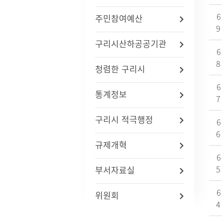
자주묻는질문(FAQ)
인사통계
적극행
6
주민참여예산
사업체조사
9
사회조사
구리시산하공공기관
기초생활보장수급자현황
6
노인등록통계
8
청렴한 구리시
통계연보
경기통계
6
통계정보
국가통계
7
통계 지리정보 서비스
구리시 적극행정
6
6
규제개혁
6
5
부서자료실
6
위원회
4