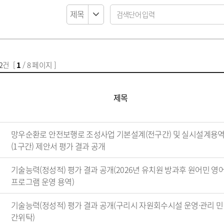
납세자보호관
코로나19 대응
목록
알림마당
지방직영기업(상
모기서식지 신고센터
선정대리인
목록
자료실
지방공사
지방보조금 부정수급 신고
마을세무사
센터
방재정계획 현황
제안사업신청
지방출자·출연
지방세외수입
정공시 현황
산하지방공기업
납부방법 안내
용계획 현황
고액·상습체납자 명단 공개
2
건 [
1
/ 8 페이지 ]
보공개
지방세 제증명 발급 안내
정투자심사 현황
위원회 인력풀 
비 공개 현황
위원회 인력풀 
제목
 결과 공개
업 경영공시(상·하
현황
신공사 사용전검사
망우순환로 안전보행로 조성사업 기본설계(전구간) 및 실시설계용
금 중요재산 공시
신공사 감리원배치
(1구간) 제안서 평가 결과 공개
내
설비 유지보수·관
기술능력(정성적) 평가 결과 공개(2026년 유치원 방과후 원어민 영
프로그램 운영 용역)
·소극행정 정의
규제개혁이란
기술능력(정성적) 평가 결과 공개(구리시 자원회수시설 운영·관리 민
 사례 목록
규제개혁 자료실
간위탁)
 우수 공무원
규제입증요청