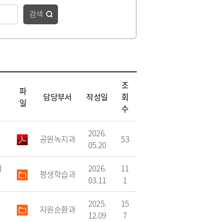
청
 종합정보
·하수도)
구리시 공무원 행동강령
자동차 의무보험
검색
공개감사 및 결과공지
영업용 화물자동차 유가보
조금
기관
이해충돌방지법 자료실
구리시 관내 자동차 검사소
 결산정보
처리결과 공개
자동차관리사업 등록 안내
시민과 함께하는 청렴실천
협약
과태료 체납처분 안내
번호판 영치 안내
제도 안내
조
파
신청 목록
담당부서
작성일
회
일
수
역
2026.
공원녹지과
53
05.20
어
2026.
11
평생학습과
03.11
1
위원회 명단
2025.
15
자원순환과
위원회 회의록
12.09
7