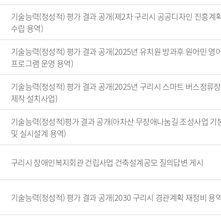
정 시민추천
지방기업 규제애로 신고센
기술능력(정성적) 평가 결과 공개(제2차 구리시 공공디자인 진흥계
터
수립 용역)
국무조정실 규제신문고
기술능력(정성적) 평가 결과 공개(2025년 유치원 방과후 원어민 영
프로그램 운영 용역)
기술능력(정성적) 평가 결과 공개(2025년 구리시 스마트 버스정류장
제작 설치사업)
기술능력(정성적)평가 결과 공개(아차산 무장애나눔길 조성사업 기
및 실시설계 용역)
구리시 장애인복지회관 건립사업 건축설계공모 질의답변 게시
기술능력(정성적) 평가 결과 공개(2030 구리시 경관계획 재정비 용역