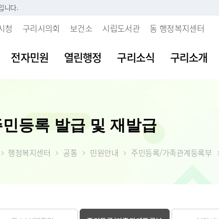
입니다.
시청
구리시의회
보건소
시립도서관
동 행정복지센터
전자민원
열린행정
구리소식
구리소개
시판
내
 개인정보처리방침
보육시설이용불편신고센터
지방세란?
발주계획현황
조직도
여권발급안내
공공데이터 개
주요업무계획
주민등록 발급 및 재발급
부패행위신고
소리
 인감등록
보처리기기 운영관
불량식품신고센터
세목별납부안내
입찰정보
직원안내
여권신규발급
공공데이터 개
월간업무계획
갑질피해신고
시다
 사실 확인제
장
청소년유해업소신고센터
내가 낸 세금 알아보기
계약정보
부서별 팩스번호
여권재발급신
공공데이터 수
정책실명제
 처리업무 위탁현
행정복지센터
공통
민원안내
주민등록/가족관계등록부
불친절 민원신
등록(호적)민원
물
부동산중개업소위법행위신
월별납부시기
대금지급
시청사안내
여권발급수수
공공데이터 제
시정성과평가
입찰공고
고
청탁금지법 위
원발급기안내
자료실
알아둡시다
입찰공지사항
찾아오시는 길
시정백서
사업발주계획
 목적 외 이용 및
부동산불법거래신고센터
공익신고센터
원실 안내
가
더 낸 세금 찾아가세요
구리시 주요수
제공 현황
예산낭비신고
간 민원실
자산
모바일 납세서비스 신청
2026년 달라지
안전신문고
도
률상담소 운영
체
건축물 및 기타물건 시가표
부동산 불법행위 통합 신
준액 결정고시
약자 배려 창구 운영
 도로명주소
고