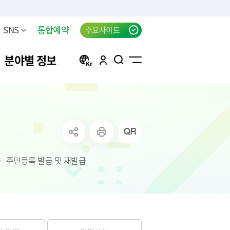
SNS
통합예약
주요사이트
분야별 정보
방
구리 생생뉴스 신청
자동차등록
행정서비스헌장(전문)
태극기 자료실
신청
방목록
한강시민공원 차량등록(구
자동차검사
행정서비스헌장 이행표준
공지사항
리시민)
청
요조사
자동차 검사지연 과태료
클라우드 팩스 서비스 이용
주민등록 발급 및 재발급
고
료
공신청
결과
자동차 검사지연 과태료 이
신청
의제기
반신고
주정차위반 사전알림
화물자동차 등록
상실적
모바일 납세서비스 신청
화물자동차 관련 자주 묻는
는 시책 및 제
청년내일센터 창업정보제
질문
공 신청
무단방치차량 신고
CCTV통합관제센터 견학 신
방치차량 강제처리