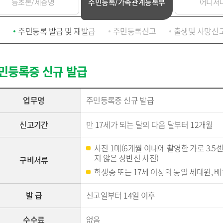
등초본/제증명
납세자보호관
주민등록/가족관계등록부
어디서
코로나19 대응
목록
알림마당
지방직영기업(상
모기서식지 신고센터
선정대리인
목록
자료실
지방공사
지방보조금 부정수급 신고
마을세무사
주민등록 발급 및 재발급
주민등록신고
출생및 사망신
센터
방재정계획 현황
제안사업신청
지방출자·출연
지방세외수입
정공시 현황
산하지방공기업
납부방법 안내
용계획 현황
고액·상습체납자 명단 공개
민등록증 신규 발급
보공개
지방세 제증명 발급 안내
정투자심사 현황
위원회 인력풀 
비 공개 현황
위원회 인력풀 
업무명
주민등록증 신규 발급
 결과 공개
업 경영공시(상·하
신고기간
만 17세가 되는 달의 다음 달부터 12개월
현황
신공사 사용전검사
금 중요재산 공시
신공사 감리원배치
사진 1매(6개월 이내에 촬영한 가로 3.5
내
지 않은 상반신 사진)
구비서류
설비 유지보수·관
학생증 또는 17세 이상의 동일 세대원, 
발 급
신고일부터 14일 이후
·소극행정 정의
규제개혁이란
 사례 목록
규제개혁 자료실
수수료
없음
 우수 공무원
규제입증요청