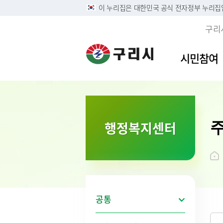
이 누리집은 대한민국 공식 전자정부 누리집
구리
시민참여
이용안내
민원접수
사전정보공표목록
역사속의 구리시
자유게
민원안
구리시
소개
행정복지센터
정부24
구리시 정보목록공개 및 온
디지털구리문화대전
시민의 
주민 및
영상정
시 연혁
라인 행정기록물 전시
리방침
구술 및 전화민원 안내
칭찬합
본인서명
시민헌
행정정보공개
개인정보
온라인 화상채팅 민원안
가족관계
시 상징
황
내(국민콜110)
조직운영 6대지표 공개
무인민
상징물
개인정보
종합민
구리시
제3자 
화요 야
브랜드 
공통
무료 법
전용서
사회적 
구리시