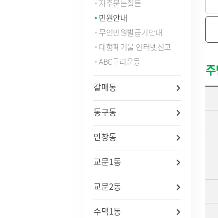
자주묻는질문
법령/자치법규
예산서 
민원안내
관련사이트
결산서 
무인민원발급기안내
중기지
국내
지방재
대형폐기물 인터넷신고
연도별 사업추진현황
국외
기금운
ABC구리운동
주
재정정
지방재
갈매동
업무추진
용역과제
동구동
지방공기
수도) 
개인하수처리시설(정화조)
정보통
인창동
지방보조
대형폐기물인터넷접수
정보통
현황
신고안
정보통신
교문1동
리 업무
교문2동
인구현황
적극행정
자동차등록현황
적극행정
수택1동
세무상담실
면적·행정구역현황
적극행정