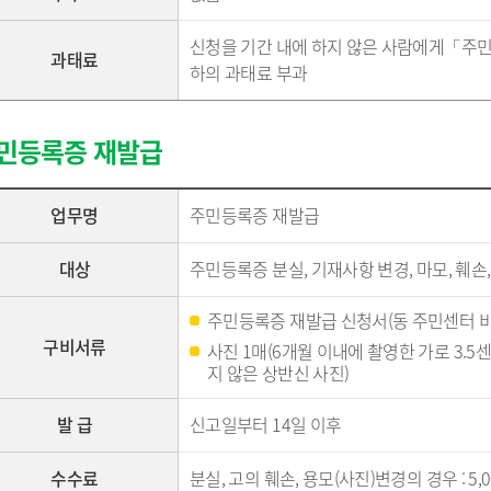
정 시민추천
지방기업 규제애로 신고센
터
신청을 기간 내에 하지 않은 사람에게「주민등
과태료
국무조정실 규제신문고
하의 과태료 부과
민등록증 재발급
업무명
주민등록증 재발급
대상
주민등록증 분실, 기재사항 변경, 마모, 훼손,
주민등록증 재발급 신청서(동 주민센터 비
구비서류
사진 1매(6개월 이내에 촬영한 가로 3.5
지 않은 상반신 사진)
발 급
신고일부터 14일 이후
수수료
분실, 고의 훼손, 용모(사진)변경의 경우 : 5,0