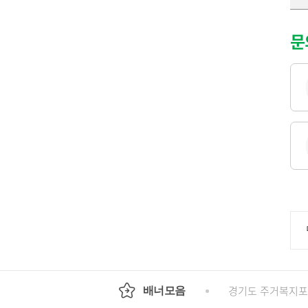
문
기도평생교육진흥원
국가인권위원회 인권e
경기도 주거복지
배너모음