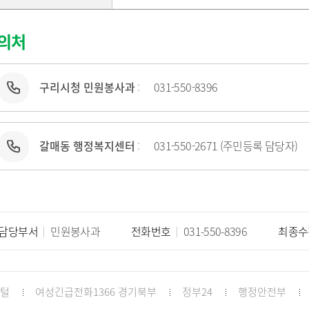
의처
구리시청 민원봉사과
031-550-8396
갈매동 행정복지센터
031-550-2671 (주민등록 담당자)
담당부서
민원봉사과
전화번호
031-550-8396
최종수
포털
여성긴급전화1366 경기북부
정부24
행정안전부