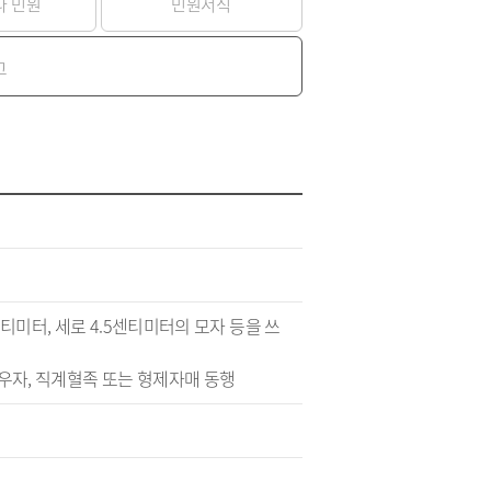
나 민원
민원서식
청
 종합정보
·하수도)
구리시 공무원 행동강령
자동차 의무보험
공개감사 및 결과공지
영업용 화물자동차 유가보
고
조금
기관
이해충돌방지법 자료실
구리시 관내 자동차 검사소
 결산정보
처리결과 공개
자동차관리사업 등록 안내
시민과 함께하는 청렴실천
협약
과태료 체납처분 안내
번호판 영치 안내
제도 안내
신청 목록
센티미터, 세로 4.5센티미터의 모자 등을 쓰
배우자, 직계혈족 또는 형제자매 동행
위원회 명단
위원회 회의록