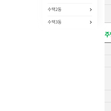
자주묻는질문(FAQ)
인사통계
적극행
수택2동
사업체조사
사회조사
수택3동
기초생활보장수급자현황
노인등록통계
주
통계연보
경기통계
국가통계
통계 지리정보 서비스