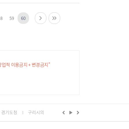
58
59
60
 상업적 이용금지 + 변경금지"
경기도청
구리시의회
경기도의회 구리상담소
구리문화