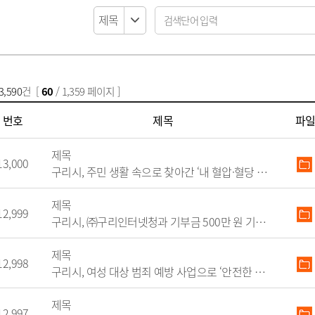
납세자보호관
코로나19 대응
목록
알림마당
지방직영기업(상
모기서식지 신고센터
선정대리인
목록
자료실
지방공사
지방보조금 부정수급 신고
마을세무사
센터
방재정계획 현황
제안사업신청
지방출자·출연
지방세외수입
정공시 현황
산하지방공기업
납부방법 안내
용계획 현황
고액·상습체납자 명단 공개
3,590
건 [
60
/ 1,359 페이지 ]
보공개
지방세 제증명 발급 안내
정투자심사 현황
위원회 인력풀 
번호
제목
파
비 공개 현황
위원회 인력풀 
 결과 공개
제목
13,000
업 경영공시(상·하
구리시, 주민 생활 속으로 찾아간 ‘내 혈압·혈당 숫자 알기’ 
현황
신공사 사용전검사
금 중요재산 공시
신공사 감리원배치
제목
12,999
내
구리시, ㈜구리인터넷청과 기부금 500만 원 기탁받아
설비 유지보수·관
제목
12,998
구리시, 여성 대상 범죄 예방 사업으로 ‘안전한 일상’ 만든다
·소극행정 정의
규제개혁이란
 사례 목록
규제개혁 자료실
제목
12,997
 우수 공무원
규제입증요청