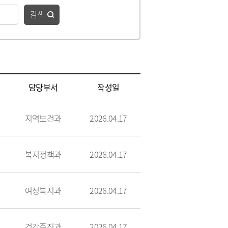
청
 종합정보
·하수도)
구리시 공무원 행동강령
자동차 의무보험
검색
공개감사 및 결과공지
영업용 화물자동차 유가보
조금
기관
이해충돌방지법 자료실
구리시 관내 자동차 검사소
 결산정보
처리결과 공개
자동차관리사업 등록 안내
시민과 함께하는 청렴실천
협약
과태료 체납처분 안내
번호판 영치 안내
제도 안내
일
담당부서
작성일
신청 목록
지역보건과
2026.04.17
행사 개최
복지정책과
2026.04.17
여성복지과
2026.04.17
위원회 명단
위원회 회의록
건강증진과
2026.04.17