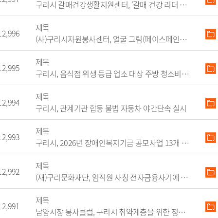
구리시 갈매건강생활지원센터, ‘갈매 건강 리더 아
정 시민추천
지방기업 규제애로 신고센
터
제목
국무조정실 규제신문고
12,996
(사)구리시자원봉사센터, 얼굴 그림(페이스페인팅) 
제목
12,995
구리시, 음식점 위생 등급 업소 대상 주방 청소비 지원 추진
제목
12,994
구리시, 관계기관 합동 불법 자동차 야간단속 실시
제목
12,993
구리시, 2026년 장애인복지기금 공모사업 13개 사업 선정
제목
12,992
(재)구리문화재단, 임직원 사칭 전자금융사기에 주의 당부
제목
12,991
남양시장 봉사클럽, 구리시 취약계층을 위한 정기 반찬 지원