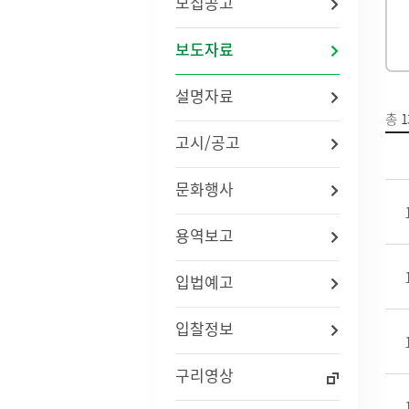
모집공고
법령/자치법규
예산서 
관련사이트
결산서 
보도자료
중기지
국내
지방재
설명자료
연도별 사업추진현황
국외
기금운
총
1
재정정
고시/공고
지방재
업무추진
문화행사
용역과제
지방공기
수도) 
용역보고
개인하수처리시설(정화조)
정보통
지방보조
대형폐기물인터넷접수
정보통
현황
신고안
입법예고
정보통신
리 업무
입찰정보
인구현황
적극행정
구리영상
자동차등록현황
적극행정
세무상담실
면적·행정구역현황
적극행정