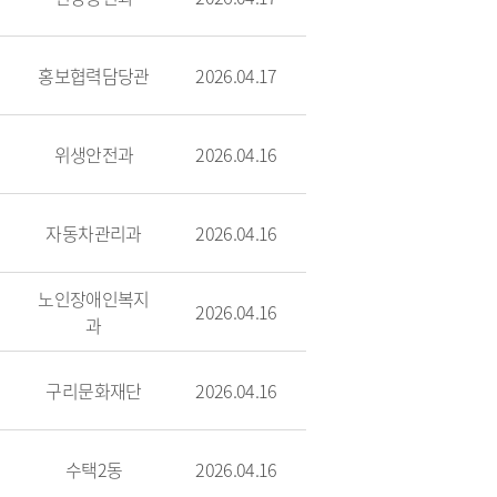
카데미 3기’ 특별 강연 성료
홍보협력담당관
2026.04.17
전문교육 3기 수료식 개최
위생안전과
2026.04.16
자동차관리과
2026.04.16
노인장애인복지
2026.04.16
과
구리문화재단
2026.04.16
수택2동
2026.04.16
 나서