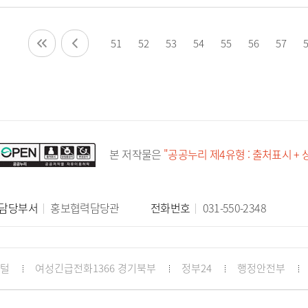
51
52
53
54
55
56
57
본 저작물은
"공공누리 제4유형 : 출처표시 +
담당부서
홍보협력담당관
전화번호
031-550-2348
포털
여성긴급전화1366 경기북부
정부24
행정안전부