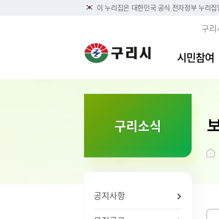
이 누리집은 대한민국 공식 전자정부 누리집
구리
시민참여
이용안내
민원접수
사전정보공표목록
역사속의 구리시
자유게
민원안
구리시
소개
구리소식
정부24
구리시 정보목록공개 및 온
디지털구리문화대전
시민의 
주민 및
영상정
시 연혁
라인 행정기록물 전시
리방침
구술 및 전화민원 안내
칭찬합
본인서명
시민헌
행정정보공개
개인정보
온라인 화상채팅 민원안
가족관계
시 상징
황
내(국민콜110)
조직운영 6대지표 공개
무인민
상징물
개인정보
종합민
구리시
제3자 
화요 야
브랜드 
공지사항
무료 법
전용서
사회적 
구리시