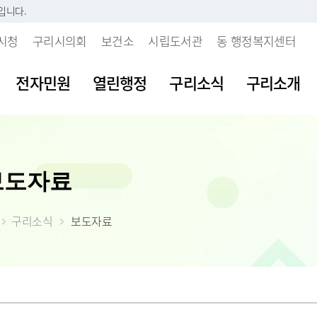
입니다.
시청
구리시의회
보건소
시립도서관
동 행정복지센터
전자민원
열린행정
구리소식
구리소개
시판
내
 개인정보처리방침
보육시설이용불편신고센터
지방세란?
발주계획현황
조직도
여권발급안내
공공데이터 개
주요업무계획
보도자료
부패행위신고
소리
 인감등록
보처리기기 운영관
불량식품신고센터
세목별납부안내
입찰정보
직원안내
여권신규발급
공공데이터 개
월간업무계획
갑질피해신고
시다
 사실 확인제
장
청소년유해업소신고센터
내가 낸 세금 알아보기
계약정보
부서별 팩스번호
여권재발급신
공공데이터 수
정책실명제
 처리업무 위탁현
구리소식
보도자료
불친절 민원신
등록(호적)민원
물
부동산중개업소위법행위신
월별납부시기
대금지급
시청사안내
여권발급수수
공공데이터 제
시정성과평가
입찰공고
고
청탁금지법 위
원발급기안내
자료실
알아둡시다
입찰공지사항
찾아오시는 길
시정백서
사업발주계획
 목적 외 이용 및
부동산불법거래신고센터
공익신고센터
원실 안내
가
더 낸 세금 찾아가세요
구리시 주요수
제공 현황
예산낭비신고
간 민원실
자산
모바일 납세서비스 신청
2026년 달라지
안전신문고
도
률상담소 운영
체
건축물 및 기타물건 시가표
부동산 불법행위 통합 신
준액 결정고시
약자 배려 창구 운영
 도로명주소
고