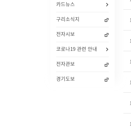
카드뉴스
자주묻는질문(FAQ)
인사통계
적극행
사업체조사
구리소식지
사회조사
기초생활보장수급자현황
전자시보
노인등록통계
통계연보
코로나19 관련 안내
경기통계
국가통계
통계 지리정보 서비스
전자관보
경기도보