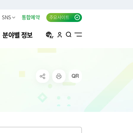
SNS
통합예약
주요사이트
분야별 정보
방
구리 생생뉴스 신청
자동차등록
행정서비스헌장(전문)
태극기 자료실
신청
방목록
한강시민공원 차량등록(구
자동차검사
행정서비스헌장 이행표준
공지사항
리시민)
청
요조사
자동차 검사지연 과태료
클라우드 팩스 서비스 이용
고
료
공신청
결과
자동차 검사지연 과태료 이
신청
의제기
반신고
주정차위반 사전알림
화물자동차 등록
상실적
모바일 납세서비스 신청
화물자동차 관련 자주 묻는
는 시책 및 제
청년내일센터 창업정보제
질문
공 신청
무단방치차량 신고
CCTV통합관제센터 견학 신
방치차량 강제처리