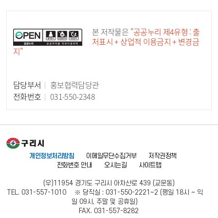
공공누리 공공저작물
본 저작물은
"공공누리 제4유형 : 출
처표시 + 상업적 이용금지 + 변경금
지"
담당부서
홍보협력담당관
담당자 정보
전화번호
031-550-2348
개인정보처리방침
이메일무단수집거부
저작권정책
전화번호 안내
오시는길
사이트맵
(우)11954 경기도 구리시 아차산로 439 (교문동)
TEL. 031-557-1010 ※ 당직실 : 031-550-2221~2 (평일 18시 ~ 익
일 09시, 주말 및 공휴일)
FAX. 031-557-8282