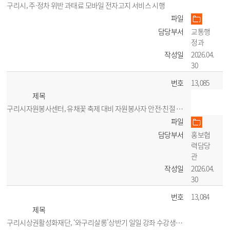
구리시, 주·정차 위반 과태료 모바일 전자고지 서비스 시행
파일
담당부서
교통행
정과
작성일
2026.04.
30
번호
13,085
제목
구리시자원봉사센터, 유채꽃 축제 대비 자원봉사자 안전·친절 교육 실시
파일
담당부서
홍보협
력담당
관
작성일
2026.04.
30
번호
13,084
제목
구리시상권활성화재단, ‘와구리살롱’상반기 일일 강좌 수강생 모집