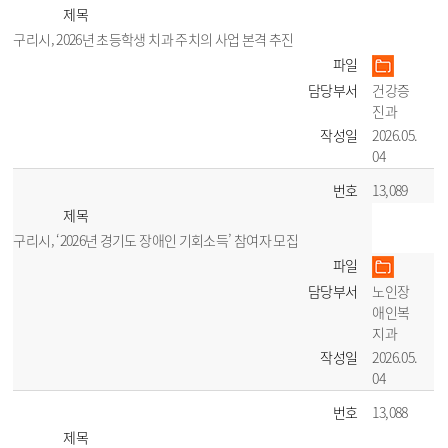
제목
구리시, 2026년 초등학생 치과 주치의 사업 본격 추진
파일
담당부서
건강증
진과
작성일
2026.05.
04
번호
13,089
제목
구리시, ‘2026년 경기도 장애인 기회소득’ 참여자 모집
파일
담당부서
노인장
애인복
지과
작성일
2026.05.
04
번호
13,088
제목