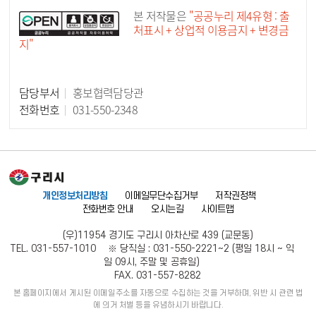
공공누리 공공저작물
본 저작물은
"공공누리 제4유형 : 출
처표시 + 상업적 이용금지 + 변경금
지"
담당부서
홍보협력담당관
담당자 정보
전화번호
031-550-2348
개인정보처리방침
이메일무단수집거부
저작권정책
전화번호 안내
오시는길
사이트맵
(우)11954 경기도 구리시 아차산로 439 (교문동)
TEL. 031-557-1010 ※ 당직실 : 031-550-2221~2 (평일 18시 ~ 익
일 09시, 주말 및 공휴일)
FAX. 031-557-8282
본 홈페이지에서 게시된 이메일주소를 자동으로 수집하는 것을 거부하며, 위반 시 관련 법
에 의거 처벌 등을 유념하시기 바랍니다.