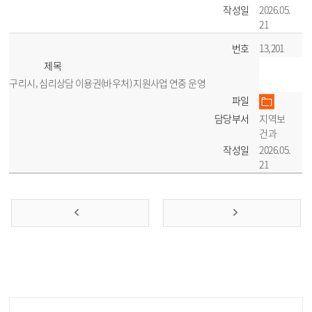
작성일
2026.05.
21
번호
13,201
제목
구리시, 심리상담 이용권(바우처) 지원사업 연중 운영
파일
담당부서
지역보
건과
작성일
2026.05.
21