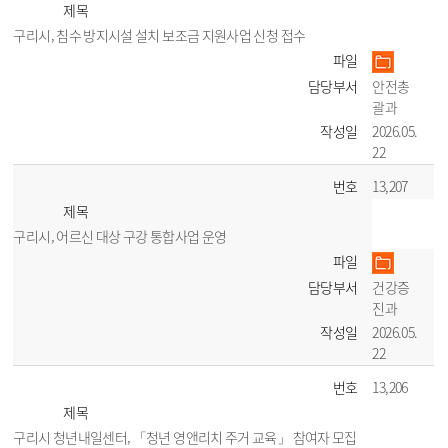
제목
구리시, 침수 방지시설 설치 보조금 지원사업 신청 접수
파일
담당부서
안전총
괄과
작성일
2026.05.
22
번호
13,207
제목
구리시, 어르신 대상 구강 통합사업 운영
파일
담당부서
건강증
진과
작성일
2026.05.
22
번호
13,206
제목
구리시 청년내일센터, 「청년 영앤리치 주거 교육」 참여자 모집