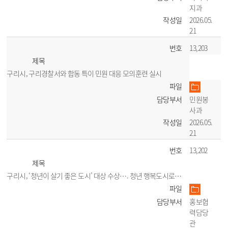
지과
작성일
2026.05.
21
번호
13,203
제목
구리시, 구리경찰서와 합동 특이 민원 대응 모의훈련 실시
파일
담당부서
민원봉
사과
작성일
2026.05.
21
번호
13,202
제목
구리시, ‘청년이 살기 좋은 도시’ 대상 수상…. 청년 행복도시로 도약
파일
담당부서
홍보협
력담당
관