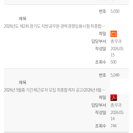
번호
5,050
제목
2026년도 제2회 경기도 지방공무원 경력경쟁임용시험 최종합격자 공고
파일
담당부서
총무과
작성일
2026.05.
15
조회수
500
번호
5,049
제목
2026년 5월중 기간제근로자 모집 최종합격자 공고(2026년 6월 근로시작 등)
파일
담당부서
총무과
작성일
2026.05.
14
조회수
744