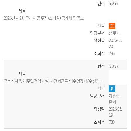
번호
5,056
제목
2026년 제2회 구리시 공무직(조리원) 공개채용 공고
파일
담당부서
총무과
작성일
2026.05.
20
조회수
796
번호
5,055
제목
구리시체육회(주민편익시설) 시간제근로자(수영강사/수상안전요원) 채용 공고
파일
담당부서
자원순
환과
작성일
2026.05.
19
조회수
738