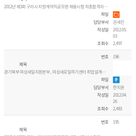
2012년 제3회 구리시 지방계약직공무원 채용시험 최종합격자 공고
파일
담당부서
권세진
작성일
2012.05.
03
조회수
2,497
번호
196
제목
경기북부 여성새일지원본부 , 여성새로일하기센터 취업설계사 채용공고
파일
담당부서
한지윤
작성일
2012.04.
26
조회수
2,483
번호
195
제목