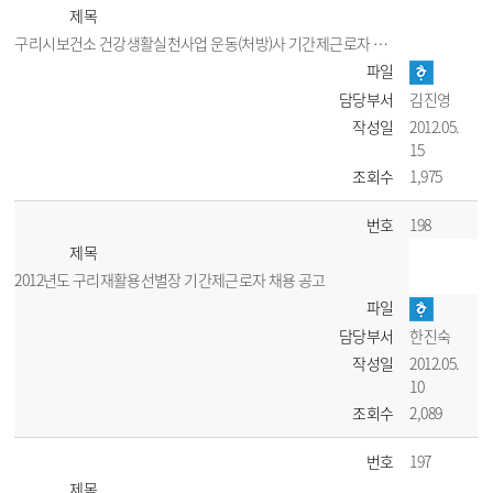
제목
구리시보건소 건강생활실천사업 운동(처방)사 기간제근로자 채용
파일
담당부서
김진영
작성일
2012.05.
15
조회수
1,975
번호
198
제목
2012년도 구리재활용선별장 기간제근로자 채용 공고
파일
담당부서
한진숙
작성일
2012.05.
10
조회수
2,089
번호
197
제목