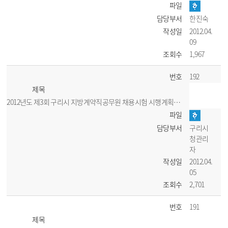
파일
담당부서
한진숙
작성일
2012.04.
09
조회수
1,967
번호
192
제목
2012년도 제3회 구리시 지방계약직공무원 채용시험 시행계획 공고
파일
담당부서
구리시
청관리
자
작성일
2012.04.
05
조회수
2,701
번호
191
제목