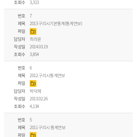
조회수
3,313
번호
7
제목
2013 구리시기본통계(통계연보)
파일
담당자
최라윤
작성일
2014.03.19
조회수
3,854
번호
6
제목
2012.구리시통계연보
파일
담당자
박덕제
작성일
2013.02.26
조회수
4,134
번호
5
제목
2011 구리시 통계연보
파일