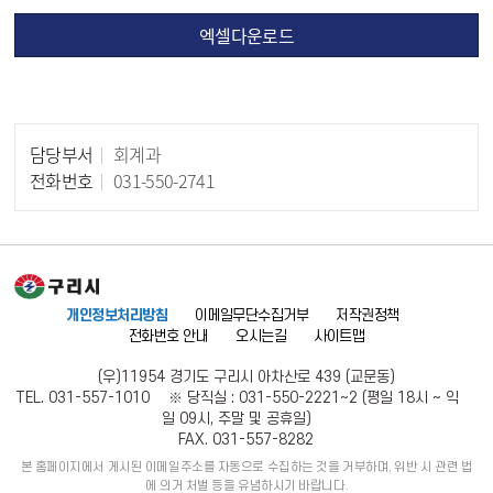
엑셀다운로드
담당부서
회계과
담당자 정보
전화번호
031-550-2741
개인정보처리방침
이메일무단수집거부
저작권정책
전화번호 안내
오시는길
사이트맵
(우)11954 경기도 구리시 아차산로 439 (교문동)
TEL. 031-557-1010 ※ 당직실 : 031-550-2221~2 (평일 18시 ~ 익
일 09시, 주말 및 공휴일)
FAX. 031-557-8282
본 홈페이지에서 게시된 이메일주소를 자동으로 수집하는 것을 거부하며, 위반 시 관련 법
에 의거 처벌 등을 유념하시기 바랍니다.