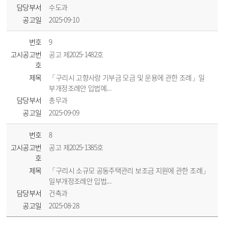
담당부서
수도과
공고일
2025-09-10
번호
9
고시공고번
공고 제2025-1482호
호
제목
「구리시 고향사랑 기부금 모금 및 운용에 관한 조례」일
부개정조례안 입법예...
담당부서
총무과
공고일
2025-09-09
번호
8
고시공고번
공고 제2025-1385호
호
제목
「구리시 소규모 공동주택관리 보조금 지원에 관한 조례」
일부개정조례안 입법...
담당부서
건축과
공고일
2025-08-28