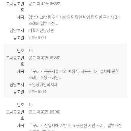
고시공고번
공고 제2025-1686호
호
제목
입법예고(법령 위임사항의 명확한 반영을 위한 구리시 3개
조례의 일부개정...
담당부서
기획예산담당관
공고일
2025-10-21
번호
16
고시공고번
공고 제2025-1635호
호
제목
「구리시 공공시설 내의 매점 및 자동판매기 설치에 관한
조례」개정 조례안...
담당부서
노인장애인복지과
공고일
2025-10-14
번호
15
고시공고번
공고 제2025-1610호
호
제목
「구리시 산업재해 예방 및 노동안전 지원 조례」일부개정