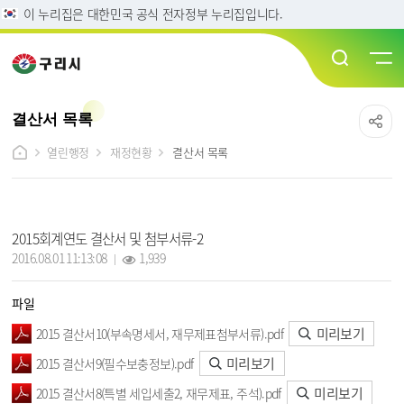
이 누리집은 대한민국 공식 전자정부 누리집입니다.
결산서 목록
열린행정
재정현황
결산서 목록
결산서 상세보기 - 제목, 작성일, 조회수, 파일, 내용 정보 제공
2015회계연도 결산서 및 첨부서류-2
작성일 :
조회 :
2016.08.01 11:13:08
1,939
파일
미리보기
2015 결산서10(부속명세서, 재무제표첨부서류).pdf
미리보기
2015 결산서9(필수보충정보).pdf
미리보기
2015 결산서8(특별 세입세출2, 재무제표, 주석).pdf