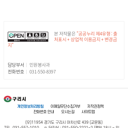
공공누리 공공저작물
본 저작물은
"공공누리 제4유형 : 출
처표시 + 상업적 이용금지 + 변경금
지"
담당부서
민원봉사과
담당자 정보
전화번호
031-550-8397
개인정보처리방침
이메일무단수집거부
저작권정책
전화번호 안내
오시는길
사이트맵
(우)11954 경기도 구리시 아차산로 439 (교문동)
TEL. 031-557-1010 ※ 당직실 : 031-550-2221~2 (평일 18시 ~ 익