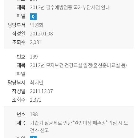
제목
2012년 필수예방접종 국가부담사업 안내
파일
담당부서
백경희
작성일
2012.01.08
조회수
2,081
번호
199
제목
2012년 모자보건 건강교실 일정(출산준비교실 등)
파일
담당부서
최지민
작성일
2011.12.07
조회수
2,371
번호
198
제목
가습기 살균제로 인한 ‘원인미상 폐손상’ 의심 시 보
건소 신고