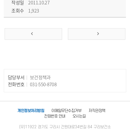
작성일
2011.10.27
조회수
1,923
담당부서
보건정책과
담당자 정보
전화번호
031-550-8708
개인정보처리방침
이메일무단수집거부
저작권정책
전화번호 안내
오시는길
(우)11922 경기도 구리시 건원대로34번길 84 구리보건소