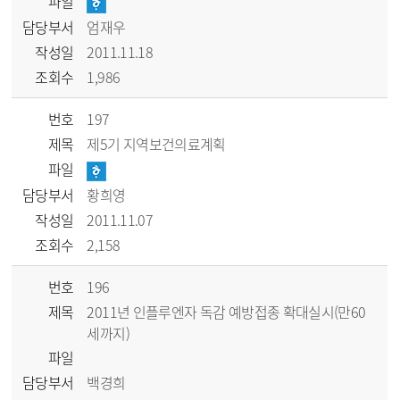
파일
담당부서
엄재우
작성일
2011.11.18
조회수
1,986
번호
197
제목
제5기 지역보건의료계획
파일
담당부서
황희영
작성일
2011.11.07
조회수
2,158
번호
196
제목
2011년 인플루엔자 독감 예방접종 확대실시(만60
세까지)
파일
담당부서
백경희