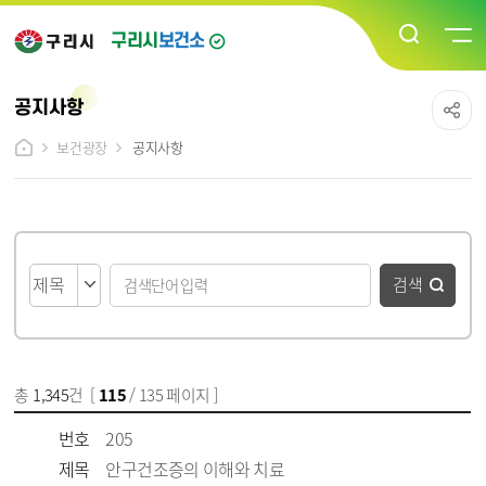
구리시
보건소
공지사항
보건광장
공지사항
게시물 검색
검색
총
1,345
건 [
115
/ 135 페이지 ]
게시물 목록
공지사항 목록 - 번호, 제목, 파일, 담당부서, 작성일, 조회수 정보 제공
번호
205
제목
안구건조증의 이해와 치료