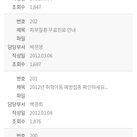
조회수
1,847
번호
202
제목
피부질환 무료진료 안내
파일
담당부서
박은영
작성일
2012.03.06
조회수
1,687
번호
201
제목
2012년 취학아동 예방접종 확인하세요...
파일
담당부서
백경희
작성일
2012.01.08
조회수
1,876
번호
200