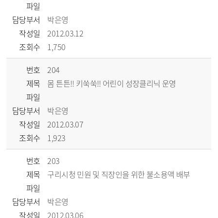
파일
담당부서
박은영
작성일
2012.03.12
조회수
1,750
번호
204
제목
몸 튼튼!! 키쑥쑥!! 어린이 성장클리닉 운영
파일
담당부서
박은영
작성일
2012.03.07
조회수
1,923
번호
203
제목
구리시청 민원 및 직장인을 위한 불소용액 배부
파일
담당부서
박은영
작성일
2012.03.06