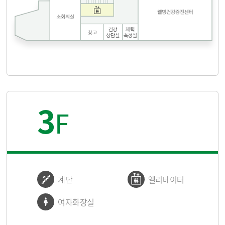
3
F
계단
엘리베이터
여자화장실