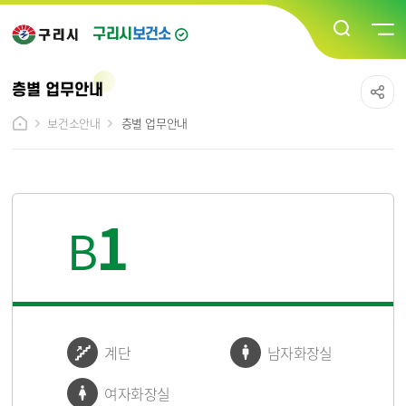
구리시
보건소
층별 업무안내
보건소안내
층별 업무안내
1
B
계단
남자화장실
여자화장실