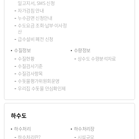
일고지서, SMS 신청
자가검침 안내
누수감면 신청안내
수도요금 조회·납부·이사정
산
급수설비 폐전 신청
수질정보
수량정보
수질현황
상수도 수량분석자료
수질검사기준
수질검사항목
수돗물평가위원회운영
우리집 수돗물 안심확인제
하수도
하수처리
하수처리장
하수처리란?
시설규모