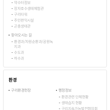
약수터정보
장자호수생태체험관
구리타워
주민편익시설
곤충생태관
찾아오시는 길
환경과/자원순환과/공원녹
지과
수도과
하수과
환경
구리환경헌장
행정정보
환경관련 단체현황
생태습지 현황
구리지속가능발전협의회