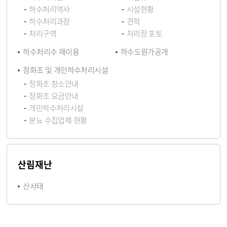
하수처리역사
시설현황
하수처리과정
견학
처리구역
처리장 포토
하수처리수 재이용
하수도원가공개
정화조 및 개인하수처리시설
정화조 청소안내
정화조 요금안내
개인하수처리시설
분뇨 수집업체 현황
산림재난
산사태