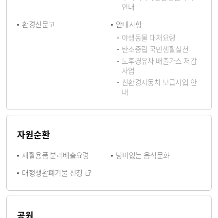
안내
환경신문고
안내사항
야생동물 대처요령
탄소중립 국민생활실천
노후경유차 배출가스 저감
사업
친환경자동차 보급사업 안
내
자원순환
재활용품 분리배출요령
낭비없는 음식문화
대형생활폐기물 신청
공원