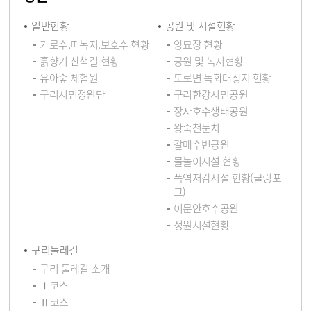
일반현황
공원 및 시설현황
가로수,띠녹지,보호수 현황
양묘장 현황
흙향기 산책길 현황
공원 및 녹지현황
유아숲 체험원
도로변 녹화대상지 현황
구리시민정원단
구리한강시민공원
장자호수생태공원
왕숙천둔치
갈매수변공원
물놀이시설 현황
폭염저감시설 현황(쿨링포
그)
이문안호수공원
정원시설현황
구리둘레길
구리 둘레길 소개
Ⅰ코스
Ⅱ코스