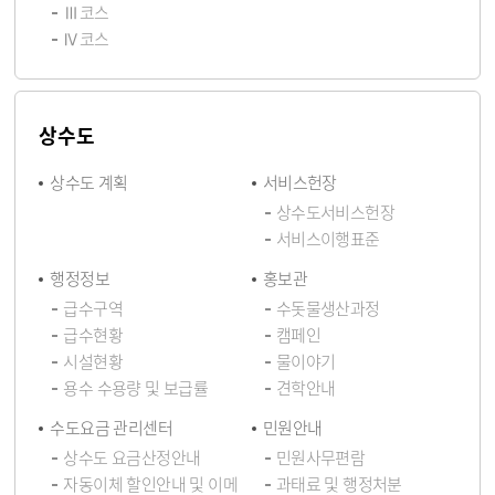
Ⅲ코스
Ⅳ코스
상수도
상수도 계획
서비스헌장
상수도서비스헌장
서비스이행표준
행정정보
홍보관
급수구역
수돗물생산과정
급수현황
캠페인
시설현황
물이야기
용수 수용량 및 보급률
견학안내
수도요금 관리센터
민원안내
상수도 요금산정안내
민원사무편람
자동이체 할인안내 및 이메
과태료 및 행정처분