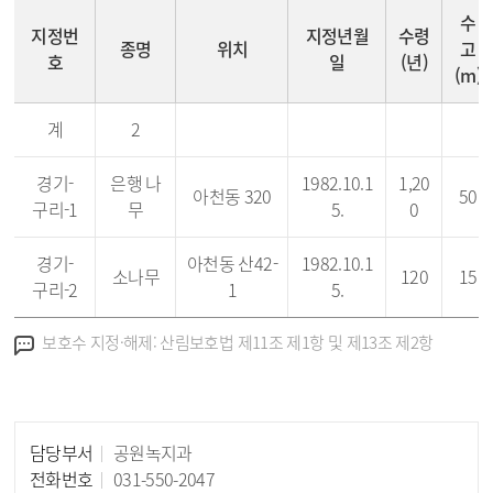
수
지정번
지정년월
수령
종명
위치
고
호
일
(년)
(m)
계
2
경기-
은행 나
1982.10.1
1,20
아천동 320
50
구리-1
무
5.
0
경기-
아천동 산42-
1982.10.1
소나무
120
15
구리-2
1
5.
안내사항
보호수 지정·해제: 산림보호법 제11조 제1항 및 제13조 제2항
담당부서
공원녹지과
담당자 정보
전화번호
031-550-2047