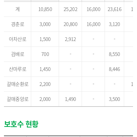
계
10,850
25,202
16,000
23,616
15
경춘로
3,000
20,800
16,000
3,120
아차산로
1,500
2,912
-
-
검배로
700
-
-
8,550
산마루로
1,450
-
-
8,446
갈매순환로
2,200
-
-
-
15
갈매중앙로
2,000
1,490
-
3,500
보호수 현황
지정번호,종명,위치,지정년월일,수령(년),수고(m),흉고 나무 둘레(m),소유자,관리자,비고 등의 정보를 제공하고 있습니다.