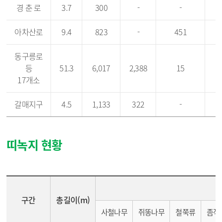
경 춘 로
3.7
300
-
-
아차산로
9.4
823
-
451
동구릉로
등
51.3
6,017
2,388
15
4
17개소
갈매지구
4.5
1,133
322
-
띠녹지 현황
구간,총길이(m),수목현황(주)[사철나무,쥐똥나무,철쭉류,좀작살나무,흰말채나무,조팝나무,황금사철,화살나무] 등의 정보를 제공하고 있습니다.
구간
총길이(m)
사철나무
쥐똥나무
철쭉류
좀작