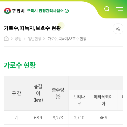
구리시 환경관리사업소
가로수,띠녹지,보호수 현황
공원
일반현황
가로수,띠녹지,보호수 현황
가로수 현황
구간,총수랑(주),총길이(km),가로수현황[느티나무,메타세콰이아,버즘나무,벚나무,은행나무,이팝나무,단풍나무,기타] 등의 정보를 제공하고 있습니다.
총길
총수량
구 간
이
㈜
느티나
메타세콰이
버
(km)
무
아
계
68.9
8,273
2,710
466
4