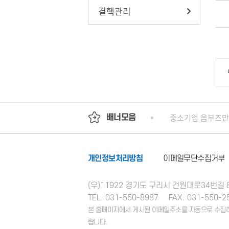
결핵관리
회
정부24
경기도청
행정안전부
중소기업 옴부즈만
배너모음
개인정보처리방침
이메일무단수집거부
(우)11922 경기도 구리시 건원대로34번길
TEL. 031-550-8987
FAX. 031-550-2
본 홈페이지에서 게시된 이메일주소를 자동으로 수집하는
랍니다.