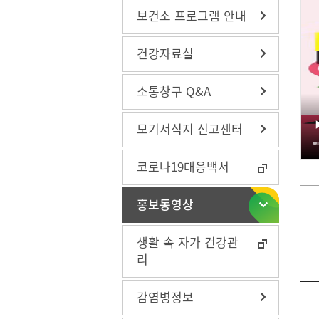
보건소 프로그램 안내
건강자료실
구강관리
구강관
소통창구 Q&A
방문건강관리
치매조
금연사
모기서식지 신고센터
장비대
지역사
코로나19대응백서
나를 지
맞춤형 
홍보동영상
스
심뇌혈
온가족 
생활 속 자가 건강관
비스(시
리
감염병정보