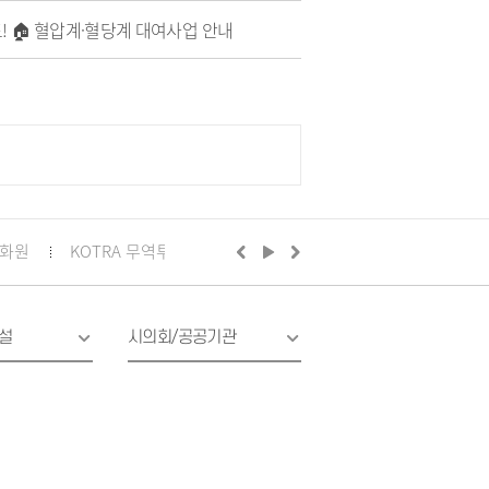
걸음을 멈추고 내 혈관 건강을 확인해 보
! 🏠 혈압계·혈당계 대여사업 안내
요!
화원
KOTRA 무역투자24
구리시의회
정부24
경기
설
시의회/공공기관