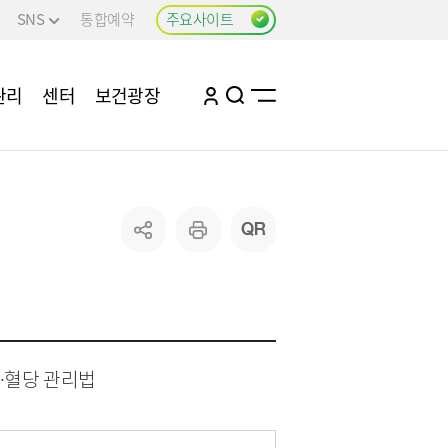
SNS
통합예약
주요사이트
관리
센터
보건광장
사업
구강관리
비만예방관리
건강관리
치매관리
어 사업
압·혈당 관리법
감염병 정보
감염병 소식
감염병 알림자료