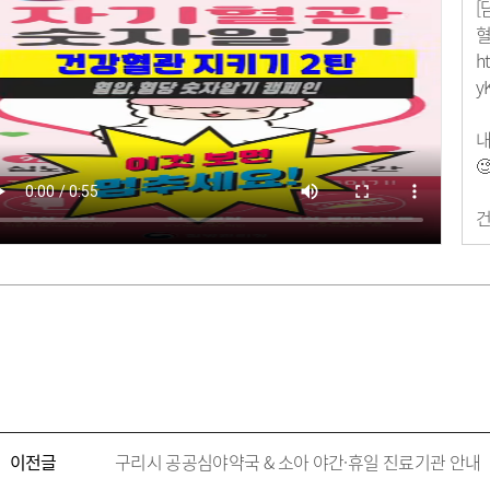
[
모유수유 클리닉
혈
h
y
리
암환자 의료비 지원
내
기검진
희귀난치성 질환자 의료비

지원
업
치매서비스관리사업
여사업
건
회건강조사
의
켜주는 건강특강
나
건강증진 통합서비
뇌
관질환 예방관리
구
스마트 헬스케어서
산
민건강증진센터)
시
원
이전글
구리시 공공심야약국 & 소아 야간·휴일 진료기관 안내
노