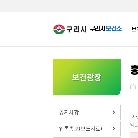
구리시
보건소
보
영유아건강관리
수택건강생활지원센터
영유아
구강관
치매관
보건광장
영유아 의료비 지원
갈매건강생활지원센터
유료 및
흡연예방
기저귀 조제분유 지원사업
코로나1
아동청
내
사업
65세 
뷰박스 무료대여사업
진 예방
감염병예방 올바른 손씻기
공지사항
[
박
언론홍보(보도자료)