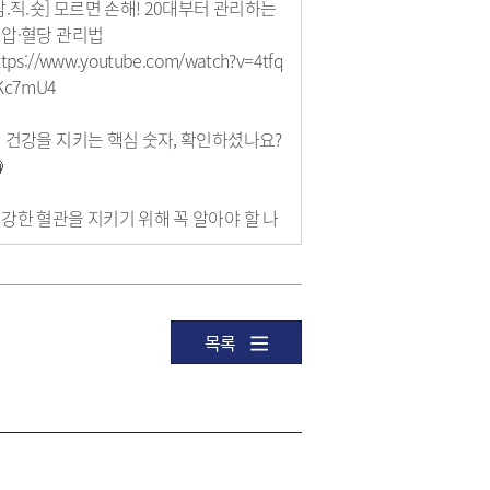
담.직.숏] 모르면 손해! 20대부터 관리하는
압·혈당 관리법
ttps://www.youtube.com/watch?v=4tfq
Kc7mU4
 건강을 지키는 핵심 숫자, 확인하셨나요?

강한 혈관을 지키기 위해 꼭 알아야 할 나
 혈관 숫자 **'120(혈압)'**과 '100(혈당)'!
의 수치를 정확히 알고 관리하는 것이 심
혈관질환 예방의 첫걸음입니다.
목록
리시 보건소에서는 축제장, 구리역, 농수
물 도매시장, 아파트 장터, 경로당 등 구리
 곳곳을 찾아가 무료 혈압·혈당 검사를 지
해 드리고 있습니다.
란색 '자기혈관 숫자알기' 배너를 보시면