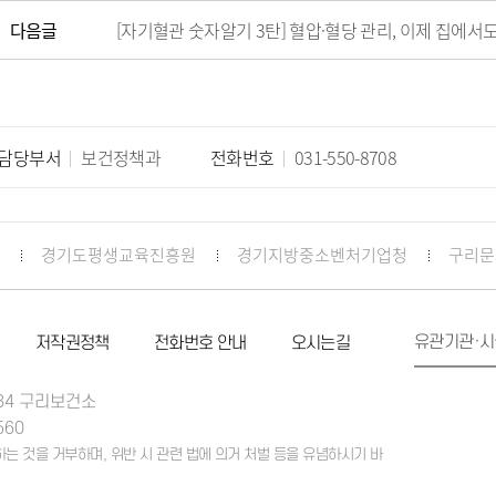
발
다음글
[자기혈관 숫자알기 3탄] 혈압·혈당 관리, 이제 집에서도
세
담당부서
보건정책과
전화번호
031-550-8708
경기도평생교육진흥원
경기지방중소벤처기업청
구리문
유관기관·시
저작권정책
전화번호 안내
오시는길
 84 구리보건소
560
 것을 거부하며, 위반 시 관련 법에 의거 처벌 등을 유념하시기 바