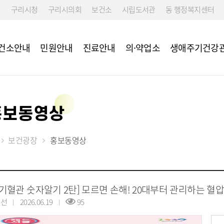
구리시청
구리시의회
보건소
시립도서관
동 행정복지센터
건소안내
민원안내
진료안내
의·약업소
생애주기건강
홍보동영상
 예방접종
리
리
설치장소
구강관리
보건정책과
국가건강검진 
 성인예방접종
 교육
임산부 등록
건강증진과
신체활동 및 
사업
9 백신 예방접종 안
소년 비만예방관리
임산부 교통비 지원사업
지역보건과
보건광장
홍보동영상
모바일 헬스케
임신준비·초기 검사 지원
이상 구리시민 대상포
임산부 의료비 지원사업
접종
난임 지원사업
출산 지원사업
자기혈관 숫자알기 2탄] 모르면 손해! 20대부터 관리하는 혈
영양플러스사업
준선
2026.06.19
95
생애초기 건강관리사업
모유수유 전동유축기 대여