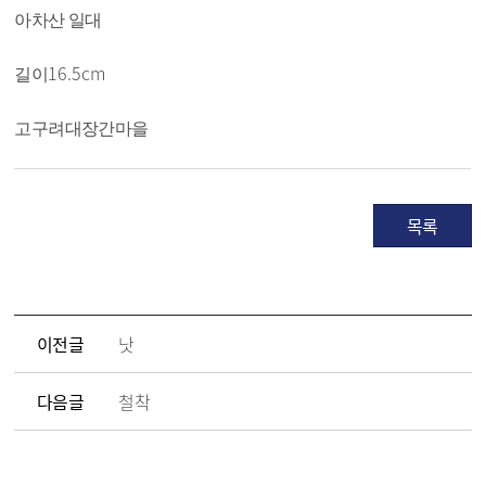
아차산 일대
16.5cm
길이
고구려대장간마을
목록
이전글
낫
다음글
철착