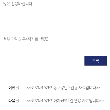
많은 활용바랍니다.
첨부파일(망우4색자료_웹용)
목록
이전글
<<코로나19관련 동구릉탐9 웹용 자료입니다>>
다음글
<<코로나19관련 아차산역4길 웹용 자료입니다>>