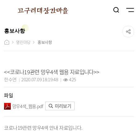
홍보사항
열린마당
홍보사항
홍보사항 상세보기 - 제목, 담당자, 작성일, 조회수, 파일, 내용 정보 제공
<<코로나19관련 망우4색 웹용 자료입니다>>
작성자 :
작성일 :
조회 :
한수연
2020.07.09 18:19:48
425
파일
미리보기
망우4색_웹용.pdf
코로나19관련 망우4색 안내 자료입니다.