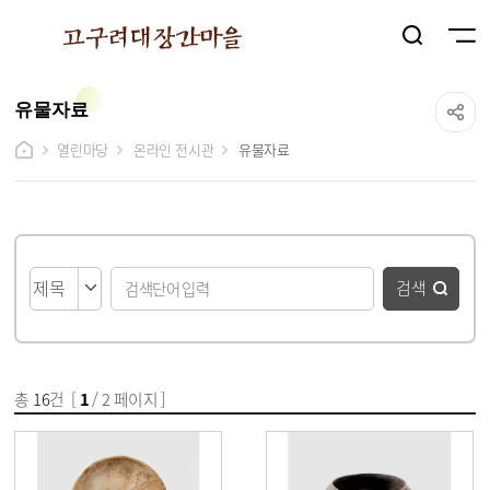
유물자료
열린마당
온라인 전시관
유물자료
게시물 검색
검색
총
16
건 [
1
/ 2 페이지 ]