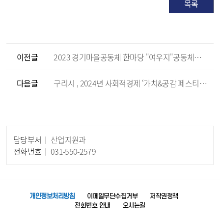
목록
이전글
2023 경기마을공동체 한마당 "여우지"공동체를 소개합니다
다음글
구리시 , 2024년 사회적경제 ‘가치&공감 페스티벌’ 성황리에 개최
담당부서
산업지원과
담당자 정보
전화번호
031-550-2579
개인정보처리방침
이메일무단수집거부
저작권정책
전화번호 안내
오시는길