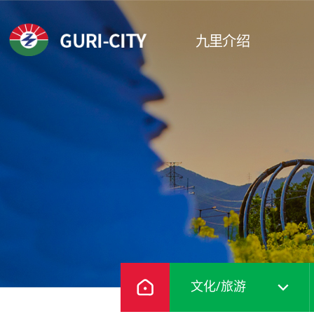
九里介绍
有形文化遗产无形文
1景 东九陵
化遗产
2景 长者
非指定文化遗产
3景 峨嵯山
4景 汉江
5景 九里塔
6景 葛梅
分享路）
7景 九里
8景 九里
文化/旅游
9景 广开