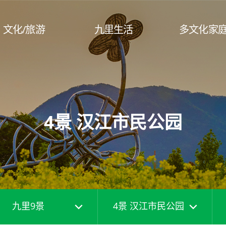
文化/旅游
九里生活
多文化家
九里广场/九里站公园
湖水公园
忘忧山墓区
4景 汉江市民公园
 & 高句丽铁匠村
九里都里路
市民公园
主要旅游路线
 & 昆虫生态馆
市民日活动
九陵山自乐道（无障碍
农水产品批发市场
传统市场
九里9景
4景 汉江市民公园
土大王碑/铜像