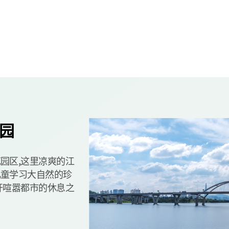
园
园区,这里凉爽的江
儿童学习大自然的珍
开喧嚣都市的休息之