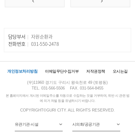
담당부서
자원순환과
담당자 정보
전화번호
031-550-2478
개인정보처리방침
이메일무단수집거부
저작권정책
오시는길
(우)11960 경기도 구리시 왕숙천로 49 (토평동)
TEL. 031-566-5506
FAX. 031-564-8455
본 홈페이지에서 게시된 이메일주소를 자동으로 수집하는 것을 거부하며, 위반 시 관련 법
에 의거 처벌 등을 유념하시기 바랍니다.
COPYRIGHT©GURI CITY. ALL RIGHTS RESERVED.
유관기관·시설
시의회/공공기관