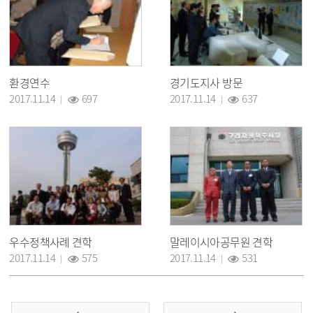
환경연수
경기도지사 방문
조회 :
조회 :
2017.11.14
697
2017.11.14
637
우수정책사례 견학
말레이시아공무원 견학
조회 :
조회 :
2017.11.14
575
2017.11.14
531