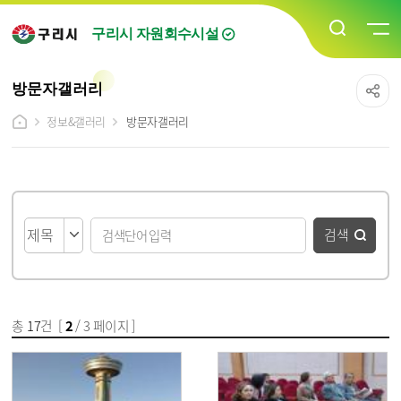
구리시 자원회수시설
방문자갤러리
정보&갤러리
방문자갤러리
게시물 검색
검색
총
17
건 [
2
/ 3 페이지 ]