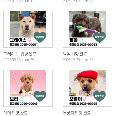
2026.07.10
11
2026.07.02
24
그레이스_입양 완료
밤톨 입양 완료
조회 :
조회 :
2026.05.30
55
2026.05.29
31
아더 입양 완료
누룽지 입양 완료
조회 :
조회 :