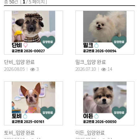
총
50
건 [
1
/ 5 페이지 ]
단비_입양 완료
밀크_입양 완료
조회 :
조회 :
2026.08.05
3
2026.07.10
14
토비_입양 완료
이든_입양완료
조회 :
조회 :