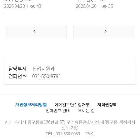
조회 :
조회 :
2026.04.20
43
2026.04.20
35
담당부서
산업지원과
담당자 정보
전화번호
031-550-8781
개인정보처리방침
이메일무단수집거부
저작권정책
전화번호 안내
오시는 길
경기 구리시 동구릉로136번길 57, 구리유통종합시장 내(동구동 행정복지
센터 2층)
TEL. 031-566-0059
FAX.