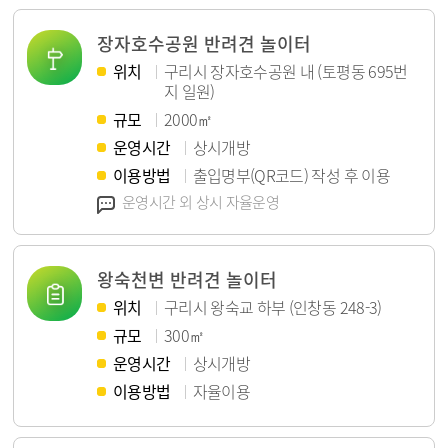
장자호수공원 반려견 놀이터
위치
구리시 장자호수공원 내 (토평동 695번
지 일원)
규모
2000㎡
운영시간
상시개방
이용방법
출입명부(QR코드) 작성 후 이용
안내
운영시간 외 상시 자율운영
왕숙천변 반려견 놀이터
위치
구리시 왕숙교 하부 (인창동 248-3)
규모
300㎡
운영시간
상시개방
이용방법
자율이용