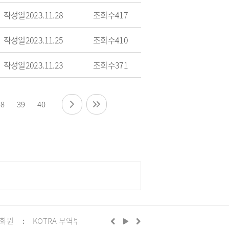
작성일
2023.11.28
조회수
417
작성일
2023.11.25
조회수
410
작성일
2023.11.23
조회수
371
38
39
40
화원
KOTRA 무역투자24
구리시의회
정부24
경기