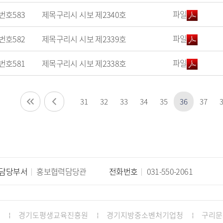
파일
번호
583
제목
구리시 시보 제2340호
파일
번호
582
제목
구리시 시보 제2339호
파일
번호
581
제목
구리시 시보 제2338호
31
32
33
34
35
36
37
담당부서
홍보협력담당관
전화번호
031-550-2061
경기도평생교육진흥원
경기지방중소벤처기업청
구리문