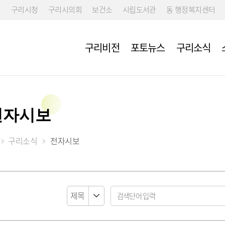
구리시청
구리시의회
보건소
시립도서관
동 행정복지센터
구리비전
포토뉴스
구리소식
전자시보
구리소식
전자시보