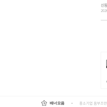
202
회
정부24
경기도청
행정안전부
중소기업 옴부즈만
배너모음