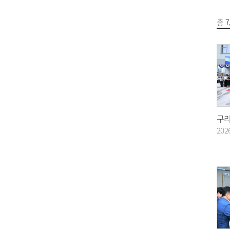
총
7
202