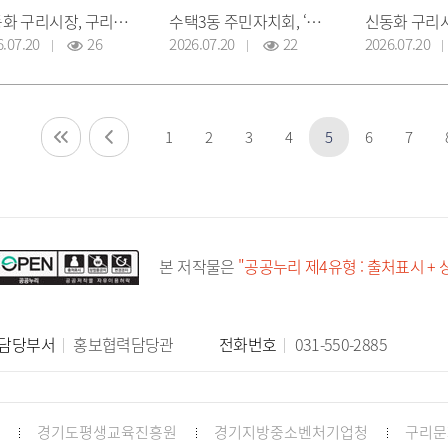
신동화 구리시장, 구리시주민자치협의회 임원들과의 간담회
수택3동 주민자치회, ‘어르신 여름나기 나눔 행사’ 개최
6.07.20
26
2026.07.20
22
2026.07.20
1
2
3
4
5
6
7
본 저작물은
"공공누리 제4유형 : 출처표시 +
담당부서
홍보협력담당관
전화번호
031-550-2885
경기도평생교육진흥원
경기지방중소벤처기업청
구리문