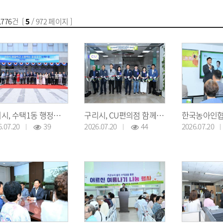
,776
건 [
5
/ 972 페이지 ]
구리시, 수택1동 행정복지센터 신청사 개청식 개최
구리시, CU편의점 함께가게 5호점 개소식
6.07.20
39
2026.07.20
44
2026.07.20