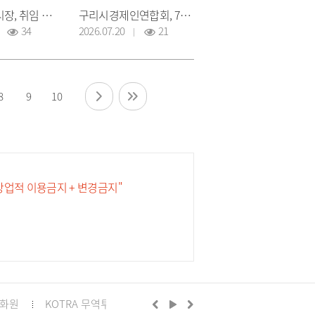
신동화 구리시장, 취임 후 본청 각 부서 방문… 직원들과 첫 소통
구리시경제인연합회, 7월 월례회의 개최
34
2026.07.20
21
8
9
10
 상업적 이용금지 + 변경금지"
화원
KOTRA 무역투자24
구리시의회
정부24
경기