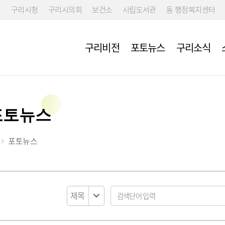
구리시청
구리시의회
보건소
시립도서관
동 행정복지센터
구리비전
포토뉴스
구리소식
포토뉴스
포토뉴스