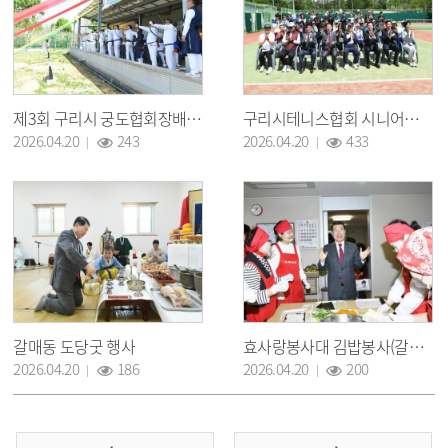
제3회 구리시 궁도협회장배 궁도대회
구리시테니스협회 시니어연맹 창단식
조회 :
조회 :
2026.04.20
243
2026.04.20
433
갈매동 도당굿 행사
효사랑봉사대 김밥봉사(갈매동 아이파크 경로당)
조회 :
조회 :
2026.04.20
186
2026.04.20
200