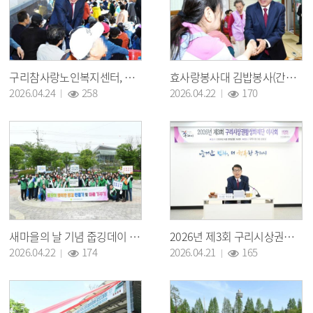
구리참사랑노인복지센터, 제18회 경로 효잔치 행사 개최
효사랑봉사대 김밥봉사(간촌경로당)
조회 :
조회 :
2026.04.24
258
2026.04.22
170
새마을의 날 기념 줍깅데이 캠페인
2026년 제3회 구리시상권활성화재단 이사회
조회 :
조회 :
2026.04.22
174
2026.04.21
165