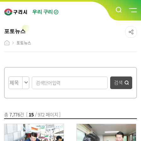
우리 구리
포토뉴스
포토뉴스
게시물 검색
검색
총
7,776
건 [
15
/ 972 페이지 ]