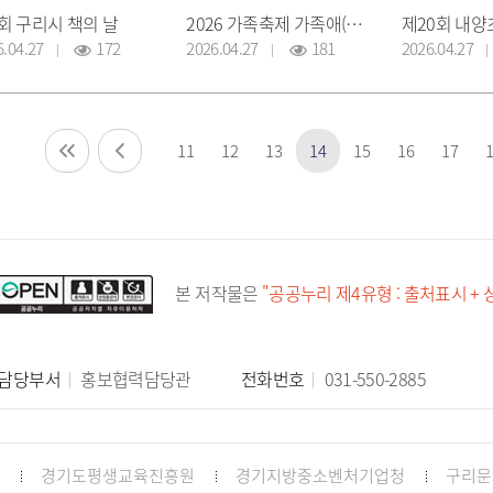
회 구리시 책의 날
2026 가족축제 가족애(愛)봄' 행사 개최
6.04.27
172
2026.04.27
181
2026.04.27
11
12
13
14
15
16
17
본 저작물은
"공공누리 제4유형 : 출처표시 +
담당부서
홍보협력담당관
전화번호
031-550-2885
경기도평생교육진흥원
경기지방중소벤처기업청
구리문