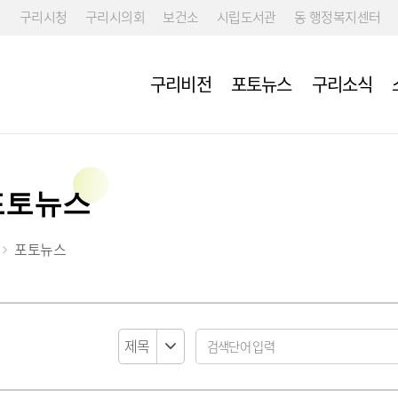
구리시청
구리시의회
보건소
시립도서관
동 행정복지센터
구리비전
포토뉴스
구리소식
포토뉴스
포토뉴스