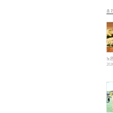
총
7
202