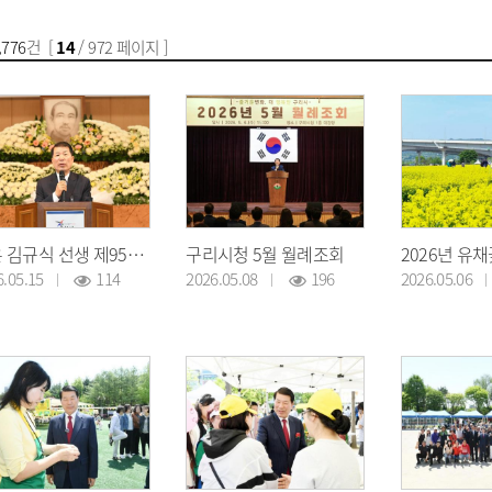
,776
건 [
14
/ 972 페이지 ]
노은 김규식 선생 제95주기 추모제 개최
구리시청 5월 월례조회
6.05.15
114
2026.05.08
196
2026.05.06