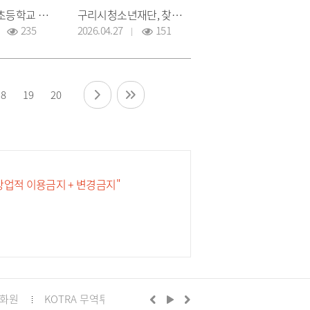
제20회 내양초등학교 총동문회 체육대회
구리시청소년재단, 찾아가는 청소년 문화의집 ‘갈매문화극장’ 개최
235
2026.04.27
151
18
19
20
 상업적 이용금지 + 변경금지"
화원
KOTRA 무역투자24
구리시의회
정부24
경기