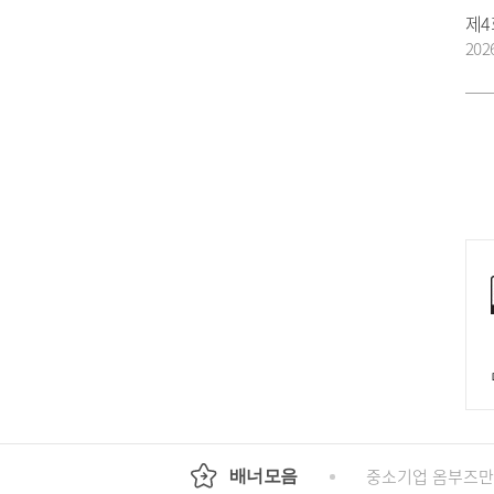
제4
202
회
정부24
경기도청
행정안전부
중소기업 옴부즈만
배너모음