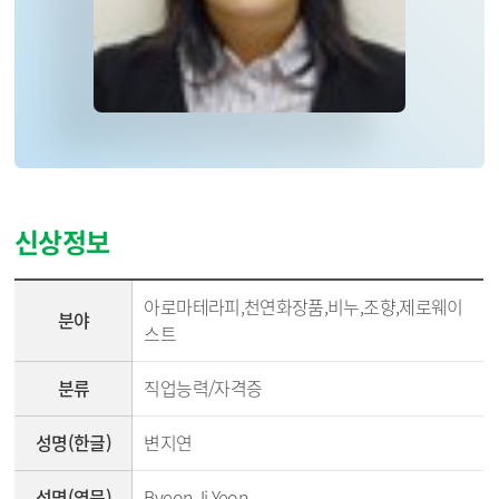
신상정보
강사신상정보 - 분야, 분류, 성명(한글), 성명(영문), 성별, 주소, 직장(직장명,부서), 전화번호, 이메일 순
아로마테라피,천연화장품,비누,조향,제로웨이
분야
스트
분류
직업능력/자격증
성명(한글)
변지연
성명(영문)
Byeon Ji Yeon