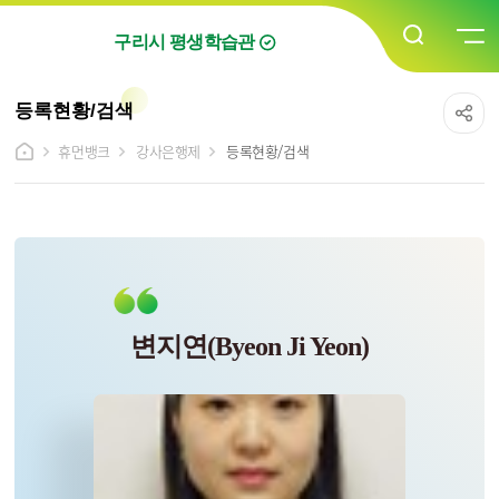
구리시 평생학습관
등록현황/검색
휴먼뱅크
강사은행제
등록현황/검색
변지연(Byeon Ji Yeon)