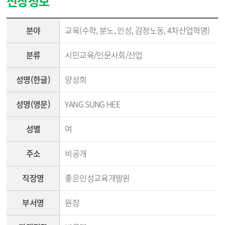
신상정보
강사신상정보 - 분야, 분류, 성명(한글), 성명(영문), 성별, 주소, 직장(직장명,부서), 전화번호, 이메일 순
분야
교육(수학, 분노, 인성, 감정노동, 4차산업혁명)
분류
시민교육/인문사회/산업
성명(한글)
양성희
성명(영문)
YANG SUNG HEE
성별
여
주소
비공개
직장명
좋은인성교육개발원
부서명
원장