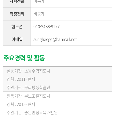
자택전화
비공개
직장전화
비공개
핸드폰
010-3438-9177
이메일
sungheege@hanmail.net
주요경력 및 활동
주요경력 및 활동 - 활동기간, 경력, 주관기관 순
초등수학지도사
2011~현재
구리평생학습관
분노조절지도사
2012~현재
좋은인성교육개발원