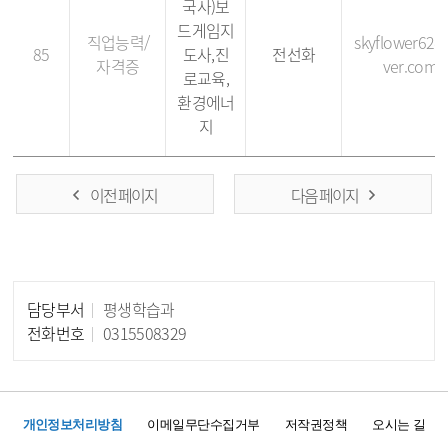
국사)보
드게임지
직업능력/
skyflower62
85
도사,진
전선화
자격증
ver.com
로교육,
환경에너
지
이전 페이지
다음 페이지
담당부서
평생학습과
담당자 정보
전화번호
0315508329
개인정보처리방침
이메일무단수집거부
저작권정책
오시는 길