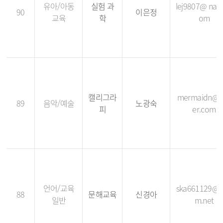
유아/아동
실험 과
lej9807@ nave
90
이은정
교육
학
om
캘리그라
mermaidn@n
89
음악/예술
노광숙
피
er.com
언어/교육
ska661129@
88
문해교육
신경아
일반
m.net