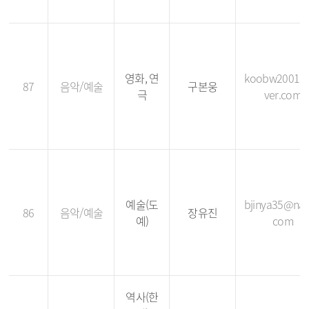
영화, 연
koobw2001@
87
음악/예술
구본웅
극
ver.com
예술(도
bjinya35@nav
86
음악/예술
장유진
예)
com
역사(한