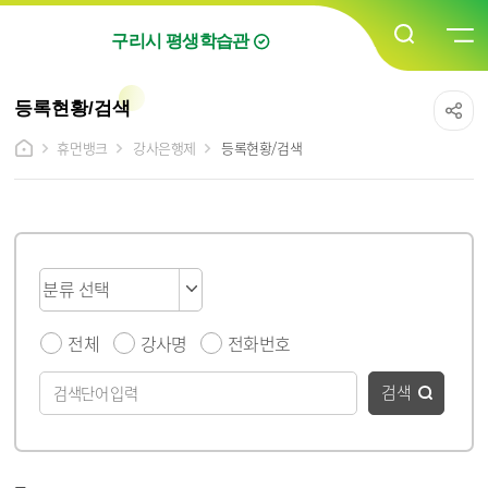
구리시 평생학습관
등록현황/검색
휴먼뱅크
강사은행제
등록현황/검색
게시물 검색
전체
강사명
전화번호
검색