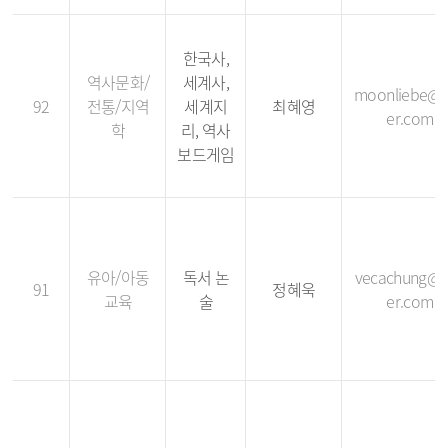
한국사,
역사문화/
세계사,
moonliebe@
92
전통/지역
세계지
최혜영
er.com
학
리, 역사
보드게임
유아/아동
독서 논
vecachung@
91
정혜욱
교육
술
er.com