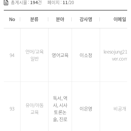
총게시물 :
194
건
페이지 :
11
/20
강사 등록현황 - No, 분류, 분야, 강사명, 이메일, 전화번호, 등록일
No
분류
분야
강사명
이메일
언어/교육
leesojung21
94
영어교육
이소정
일반
ver.com
독서, 역
유아/아동
사, 시사
93
이은영
비공개
교육
토론논
술, 진로