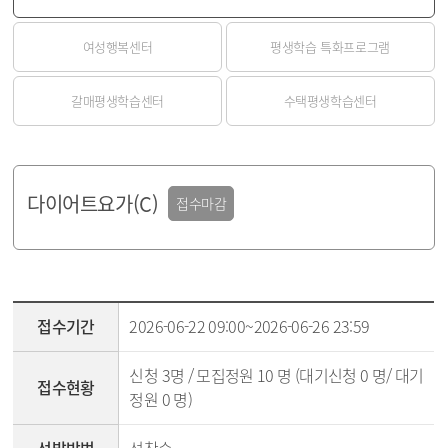
여성행복센터
평생학습 특화프로그램
갈매평생학습센터
수택평생학습센터
다이어트요가(C)
접수마감
강좌조회 - 접수기간,접수현황,선발방법,신청방법,교육대상,교육기간,교육시간,교육장,강사명,수강료,문의전화,강의소개 순
접수기간
2026-06-22 09:00~2026-06-26 23:59
신청 3명 / 모집정원 10 명 (대기신청 0 명/ 대기
접수현황
정원 0 명)