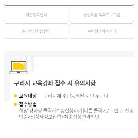
여성행복센터
평생학습 특화프로그램
갈매평생학습센터
수택평생학습센터
구리시 교육강좌 접수 시 유의사항
교육대상
구리시에 주민등록된 시민 누구나
접수방법
희망 강좌명 클릭>[수강신청하기]버튼 클릭>로그인 or 실명
인증>신청자정보입력>최종신청결과확인
게시물 검색