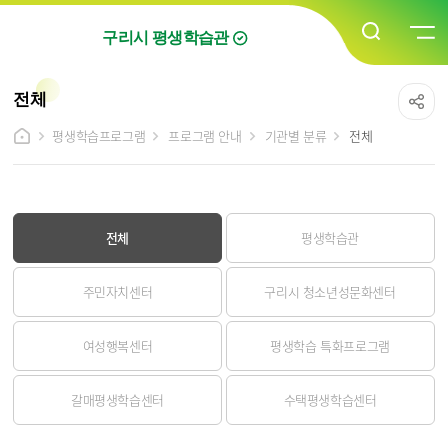
구리시 평생학습관
전체
평생학습프로그램
프로그램 안내
기관별 분류
전체
전체
평생학습관
주민자치센터
구리시 청소년성문화센터
여성행복센터
평생학습 특화프로그램
갈매평생학습센터
수택평생학습센터