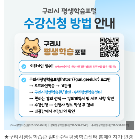
★구리시평생학습관·갈매·수택평생학습센터 홈페이지가 변경