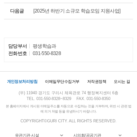
다음글
[2025년 하반기 소규모 학습모임 지원사업]
담당부서
평생학습과
담당자 정보
전화번호
031-550-8328
개인정보처리방침
이메일무단수집거부
저작권정책
오시는 길
(우) 11940 경기도 구리시 체육관로 74 행정복지센터 6층
TEL. 031-550-8328~8329
FAX. 031-550-8350
본 홈페이지에서 게시된 이메일주소를 자동으로 수집하는 것을 거부하며, 위반 시 관련 법
에 의거 처벌 등을 유념하시기 바랍니다.
COPYRIGHT©GURI CITY. ALL RIGHTS RESERVED.
유관기관·시설
시의회/공공기관