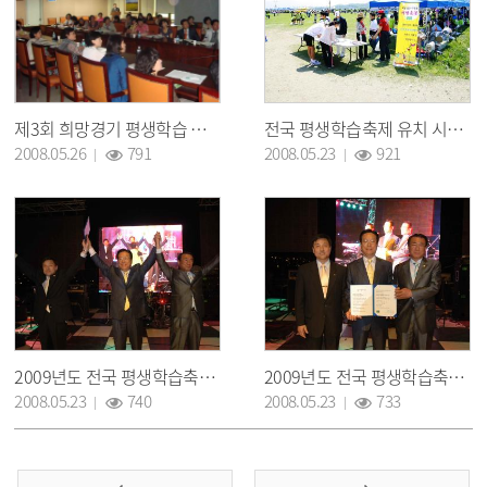
제3회 희망경기 평생학습 구리축제 관계자 회의
전국 평생학습축제 유치 시민 서명운동 장면
조회 :
조회 :
2008.05.26
791
2008.05.23
921
2009년도 전국 평생학습축제 유치 시민결의
2009년도 전국 평생학습축제 유치 시민결의
조회 :
조회 :
2008.05.23
740
2008.05.23
733