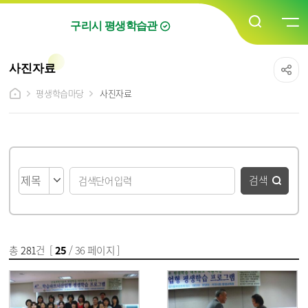
구리시 평생학습관
사진자료
평생학습마당
사진자료
게시물 검색
검색
총
281
건 [
25
/ 36 페이지 ]