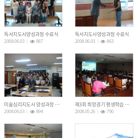
독서지도사양성과정 수료식
독서지도사양성과정 수료식
조회 :
조회 :
2008.06.03
887
2008.06.03
863
미술심리지도사 양성과정 수료
제3회 희망경기 평생학습 구리축제 관계자 회의 개최
조회 :
조회 :
2008.06.03
894
2008.05.26
790