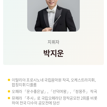
지휘자
박지운
이탈리아 프로시노네 국립음악원 작곡, 오케스트라지휘,
합창지휘 디플롬
오페라 「운수좋은날」, 「선덕여왕」, 「정몽주」 작곡
뮤페라 「추사」로 국립오페라단 창작공모전 2회를 비롯
하여 전국 다수의 공모전에 당선