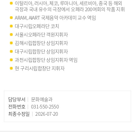
이탈리아, 러시아, 체코, 루마니아, 세르비아, 중국 등 해외
극장과 국내 유수의 극장에서 오페라 200여회의 작품 지휘
ARAM, AIART 국제음악 아카데미 교수 역임
대구시립오페라단 코치
서울시오페라단 객원지휘자
김해시립합창단 상임지휘자
대구시립합창단 상임지휘자
과천시립합창단 상임지휘자 역임
현 구리시립합창단 지휘자
담당부서
문화예술과
담당자 정보
전화번호
031-550-2550
최종수정일
2026-07-20