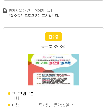
총게시물 :
4
건
페이지 :
1
/1
*접수중인 프로그램만 표시됩니다.
접수중
동구릉 3인3색
프로그램 구분
체험
대상
중학생, 고등학생, 일반