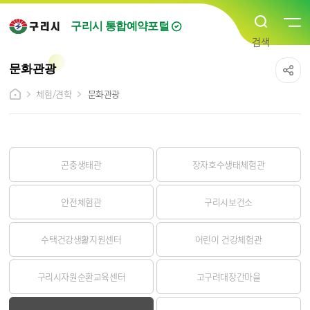
구리시 통합예약포털
문화관광
체험/견학
문화관광
곤충생태관
장자호수생태체험관
안전체험관
구리시보건소
수택건강생활지원센터
어린이 건강체험관
구리시자원순환교육센터
고구려대장간마을