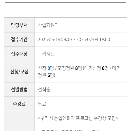
강좌조회 - 담당부서, 접수기간, 접수대상, 신청/모집, 선발방법, 세부내용, 첨부파일
담당부서
산업지원과
접수기간
2025-06-16 09:00 ~ 2025-07-04 18:00
접수대상
구리시민
신청
8
명 / 모집정원
8
명 (대기신청
6
명 / 대기
신청/모집
정원
6
명)
선발방법
선착순
수강료
무료
<구리시 농업인회관 프로그램 수강생 모집>